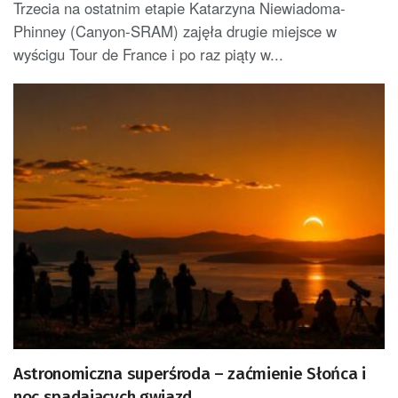
Trzecia na ostatnim etapie Katarzyna Niewiadoma-
Phinney (Canyon-SRAM) zajęła drugie miejsce w
wyścigu Tour de France i po raz piąty w...
Astronomiczna superśroda – zaćmienie Słońca i
noc spadających gwiazd