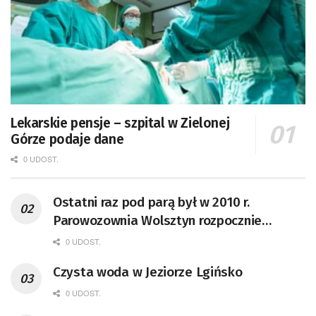
Lekarskie pensje – szpital w Zielonej
Górze podaje dane
0 UDOST.
Ostatni raz pod parą był w 2010 r.
Parowozownia Wolsztyn rozpocznie
remont unikatowego Tr5-65
0 UDOST.
Czysta woda w Jeziorze Lgińsko
0 UDOST.