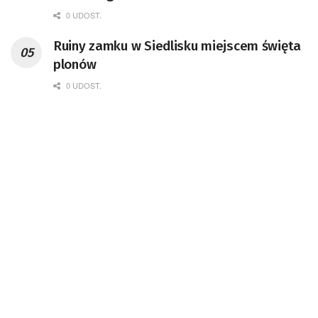
Kompetencji Przemysłu Lotniczo-
0 UDOST.
Kosmicznego oraz członek Komitetu
Ruiny zamku w Siedlisku miejscem święta
Badań Kosmicznych i Satelitarnych PAN.
plonów
0 UDOST.