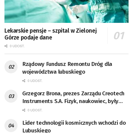
Lekarskie pensje – szpital w Zielonej
Górze podaje dane
0 UDOST.
Rządowy Fundusz Remontu Dróg dla
województwa lubuskiego
0 UDOST.
Grzegorz Brona, prezes Zarządu Creotech
Instruments S.A. Fizyk, naukowiec, były
pracownik CERN w Genewie,
0 UDOST.
przedsiębiorca i nauczyciel akademicki,
Lider technologii kosmicznych wchodzi do
doktor habilitowany nauk fizycznych,
Lubuskiego
koordynator Rady Sektorowej ds.