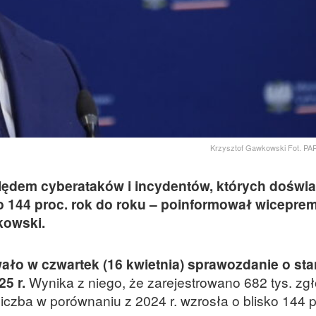
Krzysztof Gawkowski Fot. PA
ędem cyberataków i incydentów, których doświ
ko 144 proc. rok do roku – poinformował wicepremi
kowski.
wało w czwartek (16 kwietnia) sprawozdanie o sta
25 r.
Wynika z niego, że zarejestrowano 682 tys. zgł
liczba w porównaniu z 2024 r. wzrosła o blisko 144 p