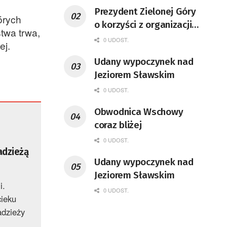
Prezydent Zielonej Góry
órych
o korzyści z organizacji
twa trwa,
mety Tour de Pologne
0 UDOST.
ej.
Udany wypoczynek nad
Jeziorem Sławskim
0 UDOST.
Obwodnica Wschowy
coraz bliżej
0 UDOST.
adzieżą
Udany wypoczynek nad
Jeziorem Sławskim
i.
0 UDOST.
cieku
adzieży