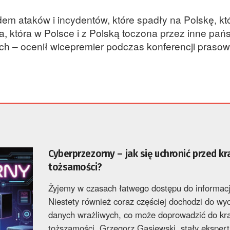
m ataków i incydentów, które spadły na Polskę, kt
, która w Polsce i z Polską toczona przez inne pańs
ach – ocenił wicepremier podczas konferencji prasow
Cyberprzezorny – jak się uchronić przed kr
tożsamości?
Żyjemy w czasach łatwego dostępu do informacj
Niestety również coraz częściej dochodzi do wy
danych wrażliwych, co może doprowadzić do kr
toższamości. Grzegorz Gąsiewski, stały ekspert