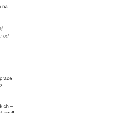
h na
ej
e od
 prace
o
kich –
, czyli