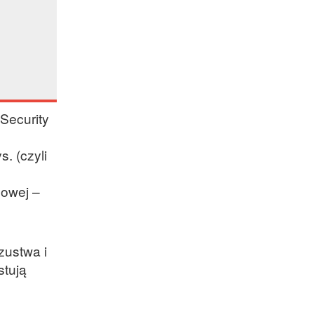
Security
. (czyli
dowej –
zustwa i
stują