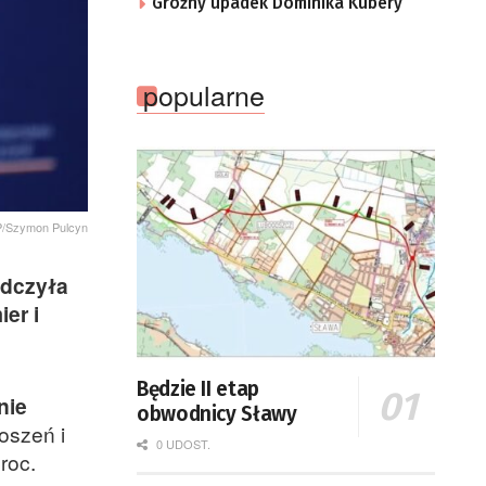
Groźny upadek Dominika Kubery
popularne
P/Szymon Pulcyn
adczyła
er i
Będzie II etap
nie
obwodnicy Sławy
oszeń i
0 UDOST.
roc.