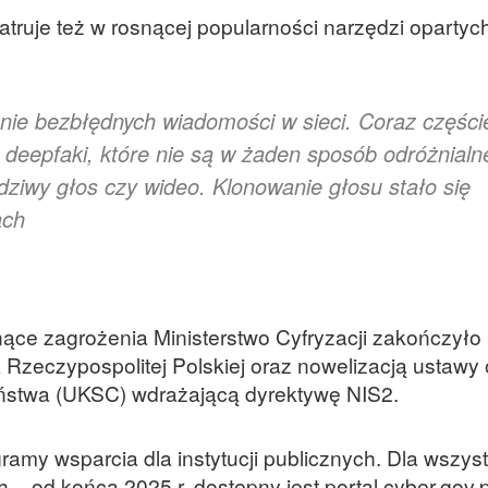
patruje też w rosnącej popularności narzędzi opartyc
e bezbłędnych wiadomości w sieci. Coraz części
eepfaki, które nie są w żaden sposób odróżnialn
dziwy głos czy wideo. Klonowanie głosu stało się
ach
ące zagrożenia Ministerstwo Cyfryzacji zakończyło
Rzeczypospolitej Polskiej oraz nowelizacją ustawy 
ństwa (UKSC) wdrażającą dyrektywę NIS2.
ramy wsparcia dla instytucji publicznych. Dla wszyst
ch – od końca 2025 r. dostępny jest portal cyber.gov.pl