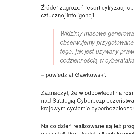
Źródeł zagrożeń resort cyfryzacji u
sztucznej inteligencji.
Widzimy masowe generowani
obserwujemy przygotowane d
tego, jak jest używany praw
codziennością w cyberatak
– powiedział Gawkowski.
Zaznaczył, że w odpowiedzi na rosn
nad Strategią Cyberbezpieczeństwa 
krajowym systemie cyberbezpiecze
Na co dzień realizowane są też prog
obywateli, firm i instytucji publiczny