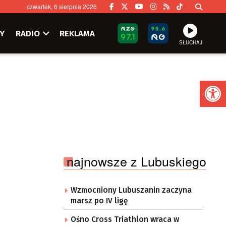
czwartek, 6 sierpnia 2026
Y
RADIO
REKLAMA
SŁUCHAJ
Ot
najnowsze z Lubuskiego
Wzmocniony Lubuszanin zaczyna
marsz po IV ligę
Ośno Cross Triathlon wraca w