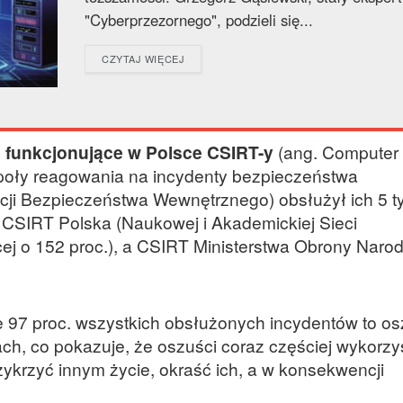
"Cyberprzezornego", podzieli się...
DETAILS
CZYTAJ WIĘCEJ
e funkcjonujące w Polsce CSIRT-y
(ang. Computer 
społy reagowania na incydenty bezpieczeństwa
 Bezpieczeństwa Wewnętrznego) obsłużył ich 5 tys
), CSIRT Polska (Naukowej i Akademickiej Sieci
cej o 152 proc.), a CSIRT Ministerstwa Obrony Naro
że 97 proc. wszystkich obsłużonych incydentów to os
ch, co pokazuje, że oszuści coraz częściej wykorzy
zykrzyć innym życie, okraść ich, a w konsekwencji