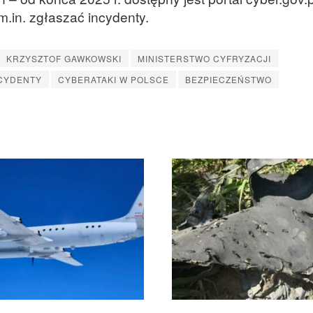
.in. zgłaszać incydenty.
KRZYSZTOF GAWKOWSKI
MINISTERSTWO CYFRYZACJI
CYDENTY
CYBERATAKI W POLSCE
BEZPIECZEŃSTWO