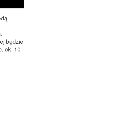
ędą
.
ej będzie
, ok. 10