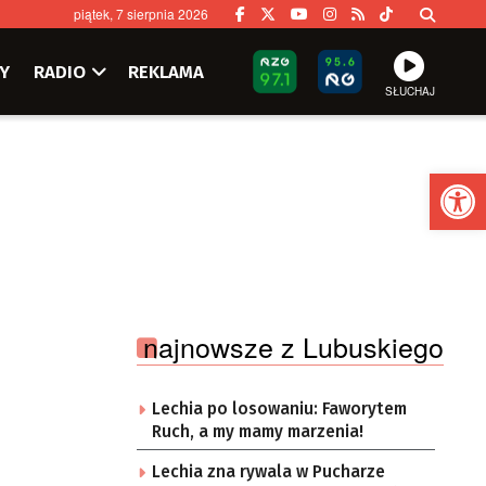
piątek, 7 sierpnia 2026
Y
RADIO
REKLAMA
SŁUCHAJ
Ot
najnowsze z Lubuskiego
Lechia po losowaniu: Faworytem
Ruch, a my mamy marzenia!
Lechia zna rywala w Pucharze