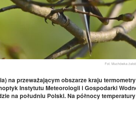
Fot. Muchówka żałob
etnia) na przeważającym obszarze kraju termometr
noptyk Instytutu Meteorologii i Gospodarki Wodn
ędzie na południu Polski. Na północy temperatury