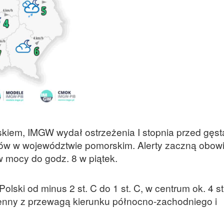
iem, IMGW wydał ostrzeżenia I stopnia przed gęst
ów w województwie pomorskim. Alerty zaczną obow
w mocy do godz. 8 w piątek.
lski od minus 2 st. C do 1 st. C, w centrum ok. 4 st
mienny z przewagą kierunku północno-zachodniego i