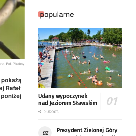
popularne
na. Fot. Pixabay
y pokażą
ej Rafał
 poniżej
Udany wypoczynek
nad Jeziorem Sławskim
0 UDOST.
Prezydent Zielonej Góry