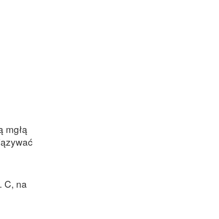
ą mgłą
iązywać
. C, na