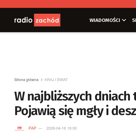
WIADOMOŚCI
S
Strona główna
KRAJ I ŚWIAT
W najbliższych dniach t
Pojawią się mgły i des
PAP
2026-04-16 16:00