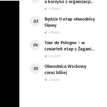
o korzyści z organizacji
mety Tour de Pologne
0 UDOST.
Będzie II etap obwodnicy
Sławy
0 UDOST.
Tour de Pologne – w
czwartek etap z Żagania
do Karpacza
0 UDOST.
Obwodnica Wschowy
coraz bliżej
0 UDOST.