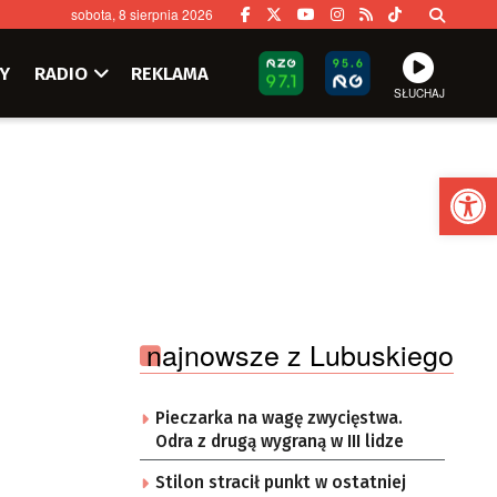
sobota, 8 sierpnia 2026
Y
RADIO
REKLAMA
SŁUCHAJ
Ot
najnowsze z Lubuskiego
Pieczarka na wagę zwycięstwa.
Odra z drugą wygraną w III lidze
Stilon stracił punkt w ostatniej