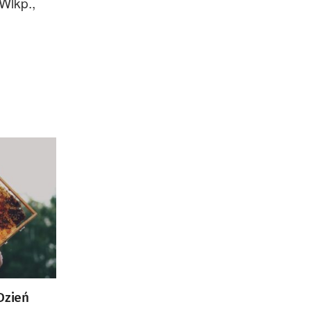
Wlkp.,
Badań Kosmicznych i
Satelitarnych PAN.
Dzień