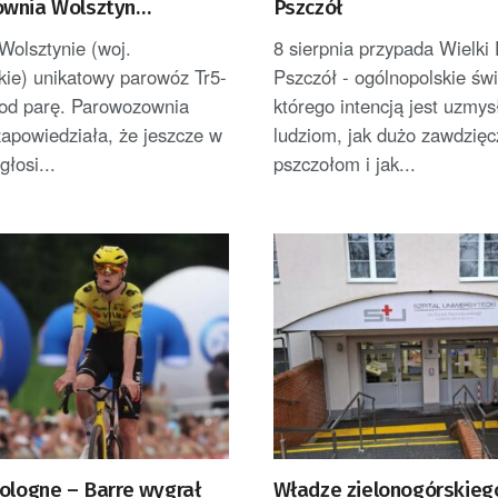
wnia Wolsztyn
Pszczół
ie remont unikatowego
Wolsztynie (woj.
8 sierpnia przypada Wielki
kie) unikatowy parowóz Tr5-
Pszczół - ogólnopolskie świ
pod parę. Parowozownia
którego intencją jest uzmys
apowiedziała, że jeszcze w
ludziom, jak dużo zawdzię
głosi...
pszczołom i jak...
ologne – Barre wygrał
Władze zielonogórskiego