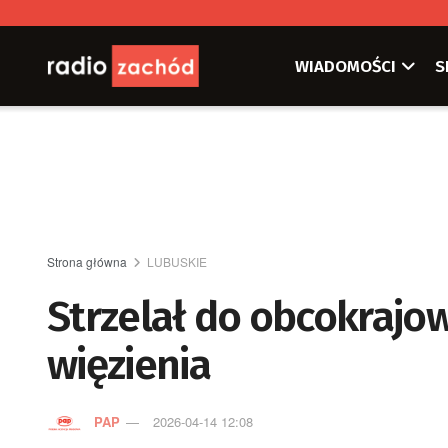
WIADOMOŚCI
S
Strona główna
LUBUSKIE
Strzelał do obcokrajow
więzienia
PAP
2026-04-14 12:08