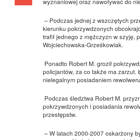
wyznaniowej oraz nawoływać do nien
– Podczas jednej z wszczętych przez
kierunku pokrzywdzonych obcokrajowc
trafił jednego z mężczyzn w szyję, 
Wojciechowska-Grześkowiak.
Ponadto Robert M. groził pokrzywdzo
policjantów, za co także ma zarzut
nielegalnym posiadaniem rewolweru 
Podczas śledztwa Robert M. przyzna
pokrzywdzonych i posiadania rewolw
przestępstw.
– W latach 2000-2007 oskarżony by