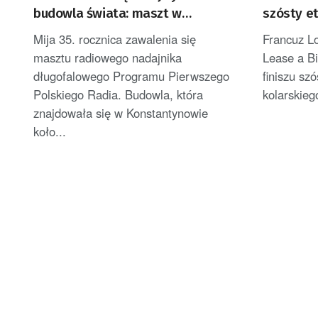
budowla świata: maszt w
szósty et
Konstantynowie
[AKTUALI
Mija 35. rocznica zawalenia się
Francuz Lo
masztu radiowego nadajnika
Lease a B
długofalowego Programu Pierwszego
finiszu sz
Polskiego Radia. Budowla, która
kolarskieg
znajdowała się w Konstantynowie
koło...