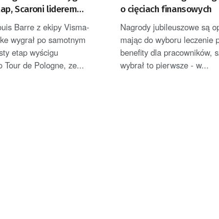
ap, Scaroni liderem
o cięciach finansowych
ZACJA]
uis Barre z ekipy Visma-
Nagrody jubileuszowe są op
ike wygrał po samotnym
mając do wyboru leczenie 
ósty etap wyścigu
benefity dla pracowników, s
o Tour de Pologne, ze...
wybrał to pierwsze - w...