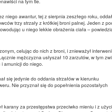
awiści na tym tle.
 niego awantur, tej z sierpnia zeszłego roku, odda
ów trzy strzały z krótkiej broni palnej. Jeden z p
powodując u niego lekkie obrażenia ciała – powiedzi
nym, celując do nich z broni, i znieważył interwen
. Łącznie mężczyzna usłyszał 10 zarzutów, w tym zw
i amunicji do niego.
ł się jedynie do oddania strzałów w kierunku
eru. Nie przyznał się do popełnienia pozostałych
ł karany za przestępstwa przeciwko mieniu i z uży