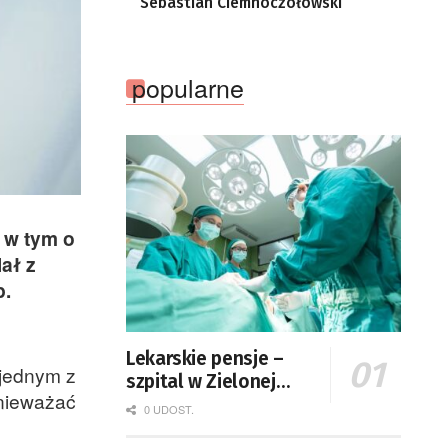
Sebastian Ciemnoczołowski
popularne
 w tym o
ał z
p.
Lekarskie pensje –
 jednym z
szpital w Zielonej
znieważać
Górze podaje dane
0 UDOST.