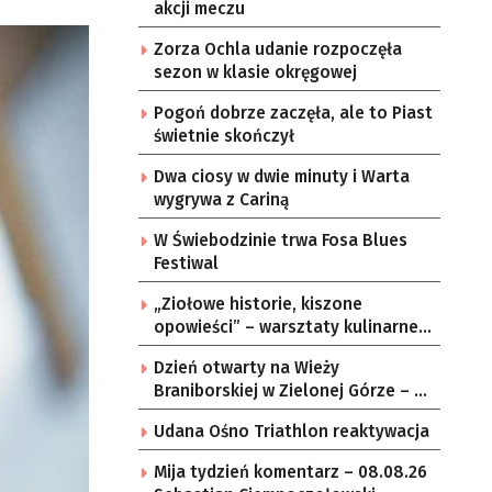
akcji meczu
Zorza Ochla udanie rozpoczęła
sezon w klasie okręgowej
Pogoń dobrze zaczęła, ale to Piast
świetnie skończył
Dwa ciosy w dwie minuty i Warta
wygrywa z Cariną
W Świebodzinie trwa Fosa Blues
Festiwal
„Ziołowe historie, kiszone
opowieści” – warsztaty kulinarne w
zielonogórskich sołectwach
Dzień otwarty na Wieży
Braniborskiej w Zielonej Górze – po
raz ostatni w tym roku
Udana Ośno Triathlon reaktywacja
Mija tydzień komentarz – 08.08.26