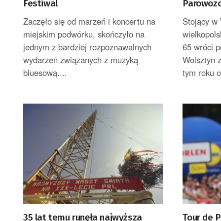
Festiwal
Parowozo
rozpoczn
Zaczęło się od marzeń i koncertu na
Stojący w 
Tr5-65
miejskim podwórku, skończyło na
wielkopols
jednym z bardziej rozpoznawalnych
65 wróci 
wydarzeń związanych z muzyką
Wolsztyn z
bluesową....
tym roku o
35 lat temu runęła najwyższa
Tour de P