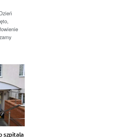
 Dzień
ęto,
łowienie
czamy
 szpitala