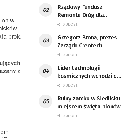
Rządowy Fundusz
Remontu Dróg dla
ł on w
województwa lubuskiego
0 UDOST.
ocisków
ała prok.
Grzegorz Brona, prezes
Zarządu Creotech
Instruments S.A. Fizyk,
0 UDOST.
naukowiec, były
iujących
Lider technologii
pracownik CERN w
iązany z
kosmicznych wchodzi do
Genewie, przedsiębiorca i
Lubuskiego
nauczyciel akademicki,
0 UDOST.
doktor habilitowany nauk
Ruiny zamku w Siedlisku
fizycznych, koordynator
miejscem święta plonów
Rady Sektorowej ds.
0 UDOST.
Kompetencji Przemysłu
Lotniczo-Kosmicznego
ciem
oraz członek Komitetu