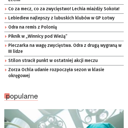
Co za mecz, co za zwycięstwo! Lechia miażdży Sokoła!
Lebiediew najlepszy z lubuskich klubów w GP Łotwy
Odra na remis z Polonią
Piknik w „Winnicy pod Wieżą”
Pieczarka na wagę zwycięstwa. Odra z drugą wygraną w
III lidze
Stilon stracił punkt w ostatniej akcji meczu
Zorza Ochla udanie rozpoczęła sezon w klasie
okręgowej
popularne