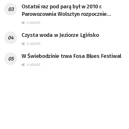
Ostatni raz pod parą był w 2010 r.
Parowozownia Wolsztyn rozpocznie
remont unikatowego Tr5-65
0 UDOST.
Czysta woda w Jeziorze Lgińsko
0 UDOST.
W Świebodzinie trwa Fosa Blues Festiwal
0 UDOST.