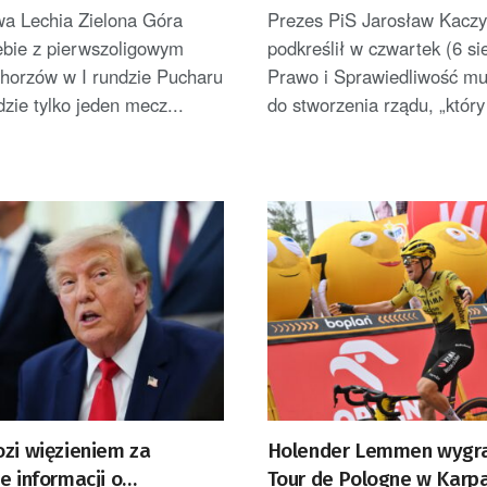
wykorzystać”
wa Lechia Zielona Góra
Prezes PiS Jarosław Kaczy
iebie z pierwszoligowym
podkreślił w czwartek (6 si
orzów w I rundzie Pucharu
Prawo i Sprawiedliwość mu
dzie tylko jeden mecz...
do stworzenia rządu, „który
ozi więzieniem za
Holender Lemmen wygra
e informacji o
Tour de Pologne w Karpa