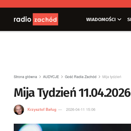
WIADOMOŚCI
S
Strona główna
AUDYCJE
Gość Radia Zachód
Mija tydzień
Mija Tydzień 11.04.202
Krzysztof Baług
2026-04-11 15:06