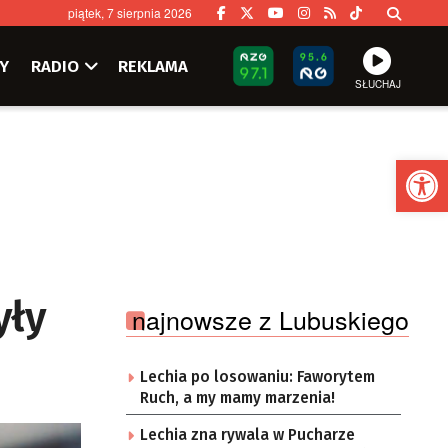
piątek, 7 sierpnia 2026
Y
RADIO
REKLAMA
SŁUCHAJ
Ot
yły
najnowsze z Lubuskiego
Lechia po losowaniu: Faworytem
Ruch, a my mamy marzenia!
Lechia zna rywala w Pucharze