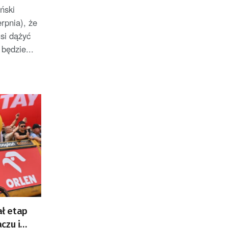
ński
erpnia), że
si dążyć
 będzie...
ł etap
czu i