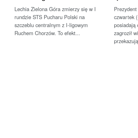
uszczupl
Lechia Zielona Góra zmierzy się w I
Prezydent
rundzie STS Pucharu Polski na
czwartek (
szczeblu centralnym z I-ligowym
posiadają 
Ruchem Chorzów. To efekt...
zagroził 
przekazuj