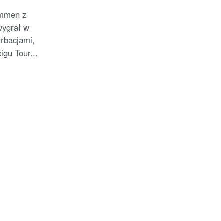
ZACJA]
emmen z
wygrał w
rbacjami,
igu Tour...