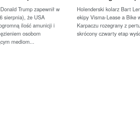
onych zapasach amunicji
został liderem [AKTUALI
 Donald Trump zapewnił w
Holenderski kolarz Bart L
6 sierpnia), że USA
ekipy Visma-Lease a Bike 
ogromną ilość amunicji i
Karpaczu rozegrany z pertu
więzieniem osobom
skrócony czwarty etap wyśc
ącym mediom...