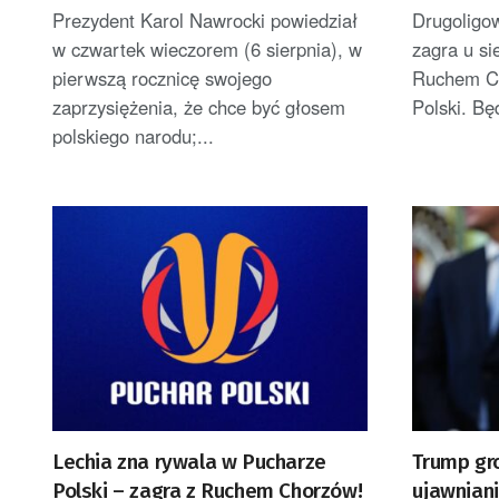
Polek i Polaków [AKTUALIZACJA]
Prezydent Karol Nawrocki powiedział
Drugoligo
w czwartek wieczorem (6 sierpnia), w
zagra u s
pierwszą rocznicę swojego
Ruchem Ch
zaprzysiężenia, że chce być głosem
Polski. Bę
polskiego narodu;...
Lechia zna rywala w Pucharze
Trump gr
Polski – zagra z Ruchem Chorzów!
ujawniani