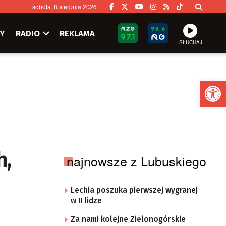
sobota, 8 sierpnia 2026
Y
RADIO
REKLAMA
SŁUCHAJ
Ot
h,
najnowsze z Lubuskiego
Lechia poszuka pierwszej wygranej
w II lidze
Za nami kolejne Zielonogórskie