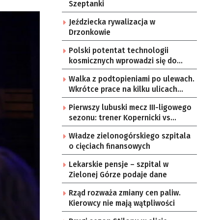
Szeptanki
Jeździecka rywalizacja w
Drzonkowie
Polski potentat technologii
kosmicznych wprowadzi się do
Zielonej Góry
Walka z podtopieniami po ulewach.
Wkrótce prace na kilku ulicach
Gorzowa
Pierwszy lubuski mecz III-ligowego
sezonu: trener Kopernicki vs
starzy znajomi
Władze zielonogórskiego szpitala
o cięciach finansowych
Lekarskie pensje – szpital w
Zielonej Górze podaje dane
Rząd rozważa zmiany cen paliw.
Kierowcy nie mają wątpliwości