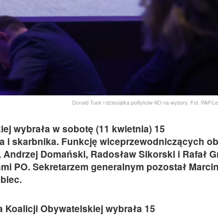
Donald Tusk i dziesiątka polityków KO na wybory. Fot. PAP/
ej wybrała w sobotę (11 kwietnia) 15
 i skarbnika. Funkcję wiceprzewodniczących obj
Andrzej Domański, Radosław Sikorski i Rafał G
efami PO. Sekretarzem generalnym pozostał Marci
biec.
 Koalicji Obywatelskiej wybrała 15