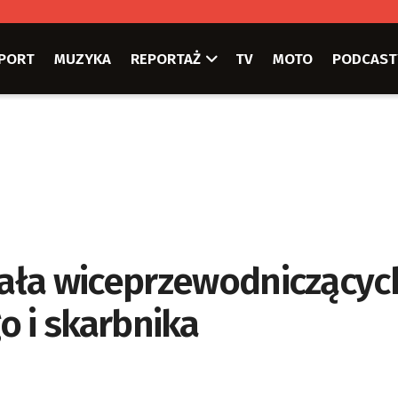
PORT
MUZYKA
REPORTAŻ
TV
MOTO
PODCAST
ała wiceprzewodniczącyc
o i skarbnika