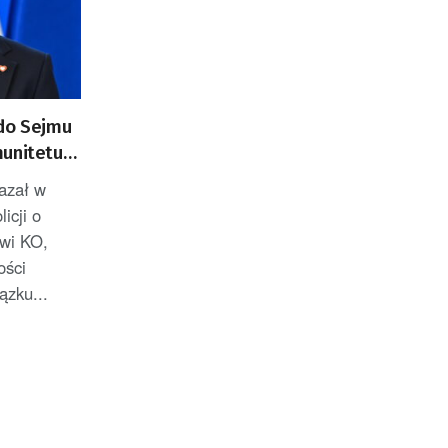
 do Sejmu
munitetu
i MS
azał w
icji o
owi KO,
ości
ązku...