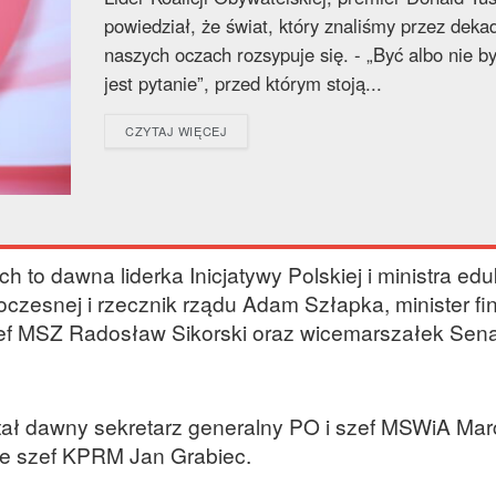
powiedział, że świat, który znaliśmy przez deka
naszych oczach rozsypuje się. - „Być albo nie by
jest pytanie”, przed którym stoją...
DETAILS
CZYTAJ WIĘCEJ
to dawna liderka Inicjatywy Polskiej i ministra edu
czesnej i rzecznik rządu Adam Szłapka, minister f
zef MSZ Radosław Sikorski oraz wicemarszałek Sena
ł dawny sekretarz generalny PO i szef MSWiA Mar
ie szef KPRM Jan Grabiec.