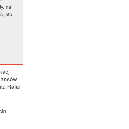
dy, na
ć, oto
kacji
inansów
tu Rafał
cin