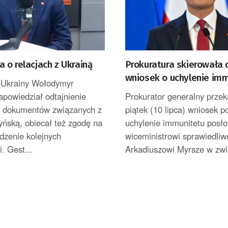
 o relacjach z Ukrainą
Prokuratura skierowała
wniosek o uchylenie im
 Ukrainy Wołodymyr
poselskiego wiceszefow
apowiedział odtajnienie
Prokurator generalny przek
Arkadiuszowi Myrsze
h dokumentów związanych z
piątek (10 lipca) wniosek pol
yńską, obiecał też zgodę na
uchylenie immunitetu posł
dzenie kolejnych
wiceministrowi sprawiedliw
. Gest...
Arkadiuszowi Myrsze w zwi