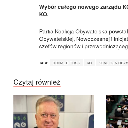
Wybór całego nowego zarządu KO
KO.
Partia Koalicja Obywatelska powsta
Obywatelskiej, Nowoczesnej i Inicj
szefów regionów i przewodnicząceg
TAGI:
DONALD TUSK
KO
KOALICJA OBY
Czytaj również