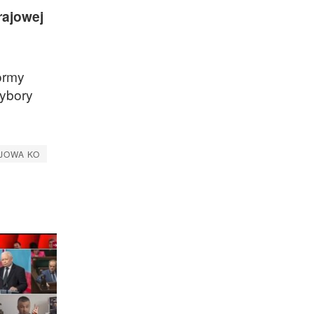
rajowej
ormy
wybory
JOWA KO