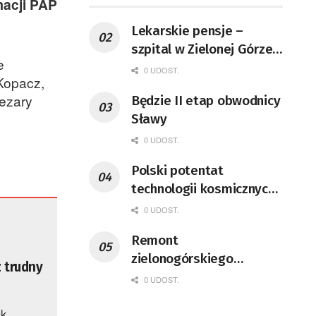
macji PAP
Lekarskie pensje –
szpital w Zielonej Górze
e
podaje dane
0 UDOST.
Kopacz,
ezary
Będzie II etap obwodnicy
Sławy
0 UDOST.
Polski potentat
technologii kosmicznych
wprowadzi się do Zielonej
0 UDOST.
Góry
Remont
zielonogórskiego
z trudny
deptaka zgodnie z
0 UDOST.
planem
sk