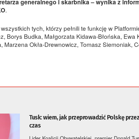
retarza generalnego i skarbnika – wynika z infor
KO
.
ystkich tych, którzy pełnili te funkcję w Platformi
icz, Borys Budka, Małgorzata Kidawa-Błońska, Ewa 
la, Marzena Okła-Drewnowicz, Tomasz Siemoniak, C
Tusk: wiem, jak przeprowadzić Polskę prze
czas
Lider Koalicji Obywatelskiej, premier Donald Tu