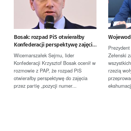
Bosak: rozpad PiS otwierałby
Wojewoda
Konfederacji perspektywę zajęcia
Prezydent
na prawicy pozycji numer jeden
Wicemarszałek Sejmu, lider
Zełenski z
Konfederacji Krzysztof Bosak ocenił w
wszystkic
rozmowie z PAP, że rozpad PiS
rzezią woł
otwierałby perspektywę do zajęcia
przeprowa
przez partię „pozycji numer...
ekshumacji