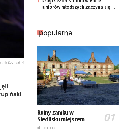
Drugi sezon Stilonu w elicie
juniorów młodszych zaczyna się w
sobotę
popularne
Leszek Szymański
ęli
rupiński
n
Ruiny zamku w
Siedlisku miejscem
święta plonów
0 UDOST.