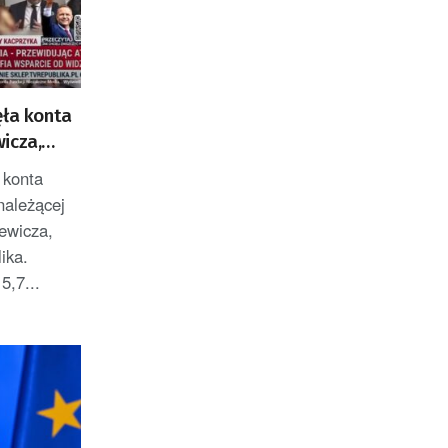
ęła konta
icza,
publika
 konta
należącej
ewicza,
ika.
5,7...