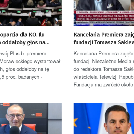
parcia dla KO. Ilu
Kancelaria Premiera zaj
 oddałoby głos na
fundacji Tomasza Sakiew
Plus?
właściciela Telewizji Re
wój Plus b. premiera
Kancelaria Premiera zajęła
Morawieckiego wystartował
fundacji Niezależne Media 
h, głos oddałoby na tę
do redaktora Tomasza Saki
,5 proc. badanych -
właściciela Telewizji Republ
Fundacja ma zwrócić około 