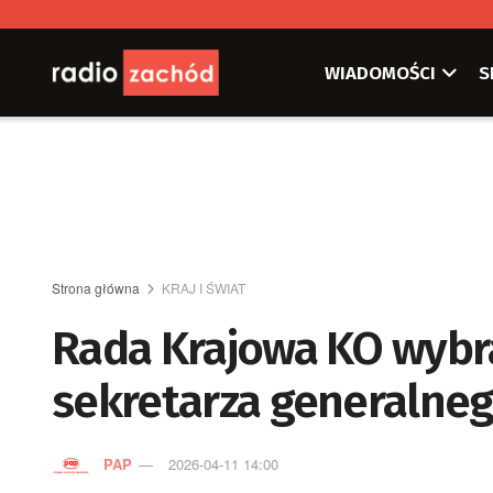
WIADOMOŚCI
S
Strona główna
KRAJ I ŚWIAT
Rada Krajowa KO wybr
sekretarza generalneg
PAP
2026-04-11 14:00