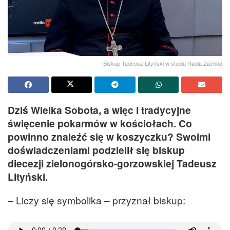
Biskup Tadeusz Lityński w studiu Radia Zachód
Dziś Wielka Sobota, a więc i tradycyjne
święcenie pokarmów w kościołach. Co
powinno znaleźć się w koszyczku? Swoimi
doświadczeniami podzielił się biskup
diecezji zielonogórsko-gorzowskiej Tadeusz
Lityński.
– Liczy się symbolika – przyznał biskup: