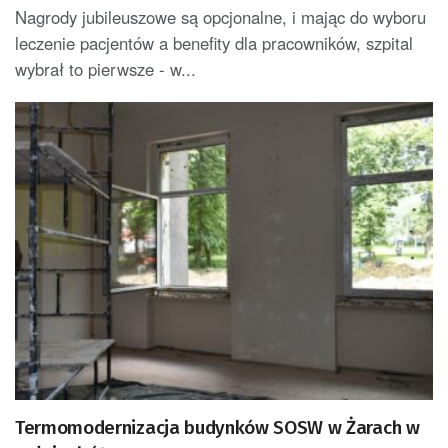
Nagrody jubileuszowe są opcjonalne, i mając do wyboru
leczenie pacjentów a benefity dla pracowników, szpital
wybrał to pierwsze - w...
Termomodernizacja budynków SOSW w Żarach w