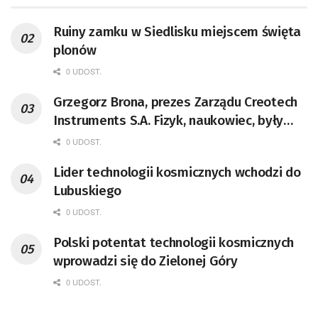
Ruiny zamku w Siedlisku miejscem święta
plonów
0 UDOST.
Grzegorz Brona, prezes Zarządu Creotech
Instruments S.A. Fizyk, naukowiec, były
pracownik CERN w Genewie,
0 UDOST.
przedsiębiorca i nauczyciel akademicki,
Lider technologii kosmicznych wchodzi do
doktor habilitowany nauk fizycznych,
Lubuskiego
koordynator Rady Sektorowej ds.
Kompetencji Przemysłu Lotniczo-
0 UDOST.
Kosmicznego oraz członek Komitetu
Polski potentat technologii kosmicznych
Badań Kosmicznych i Satelitarnych PAN.
wprowadzi się do Zielonej Góry
0 UDOST.