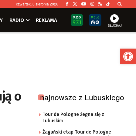
czwartek, 6 sierpnia 2026
Y
RADIO
REKLAMA
SŁUCHAJ
Ot
ją o
najnowsze z Lubuskiego
Tour de Pologne żegna się z
Lubuskim
Żagański etap Tour de Pologne