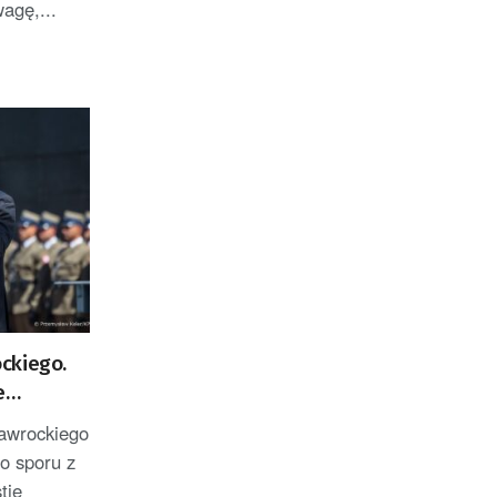
agę,...
ckiego.
e
awrockiego
o sporu z
tie