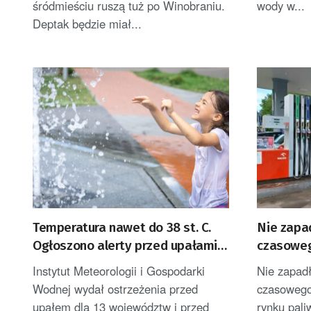
śródmieściu ruszą tuż po Winobraniu.
wody w...
Deptak będzie miał...
Temperatura nawet do 38 st. C.
Nie zapa
Ogłoszono alerty przed upałami i
czasoweg
burzami
rynku pal
Instytut Meteorologii i Gospodarki
Nie zapad
Wodnej wydał ostrzeżenia przed
czasowego
upałem dla 13 województw i przed
rynku pali