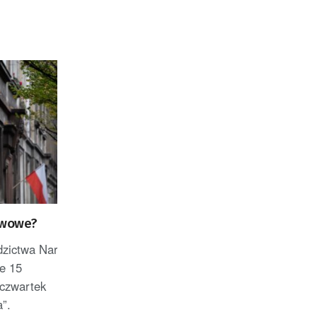
twowe?
edzictwa Narodowego planuje
ie 15
 czwartek
a”.