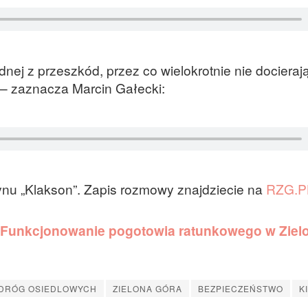
ej z przeszkód, przez co wielokrotnie nie docieraj
 – zaznacza Marcin Gałecki:
nu „Klakson”. Zapis rozmowy znajdziecie na
RZG.P
Funkcjonowanie pogotowia ratunkowego w Ziel
 DRÓG OSIEDLOWYCH
ZIELONA GÓRA
BEZPIECZEŃSTWO
K