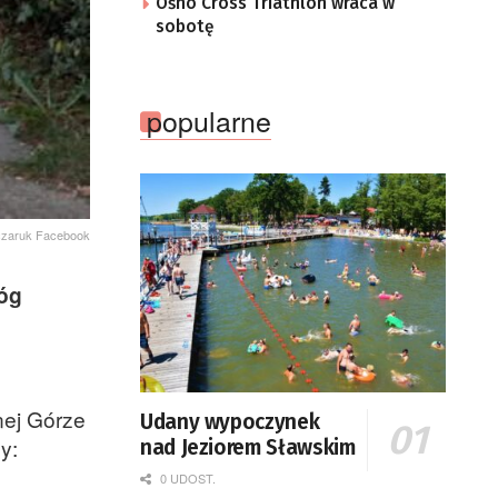
Ośno Cross Triathlon wraca w
sobotę
popularne
czaruk Facebook
óg
nej Górze
Udany wypoczynek
y:
nad Jeziorem Sławskim
0 UDOST.