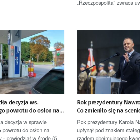
„Rzeczpospolita” zwraca uw
dła decyzja ws.
Rok prezydentury Nawro
o powrotu do osłon na
Co zmieniło się na sceni
iw
politycznej?
ła decyzja w sprawie
Rok prezydentury Karola N
 powrotu do osłon na
upłynął pod znakiem stałeg
w - powiedział w środę (5
rządem obejmującego kwes