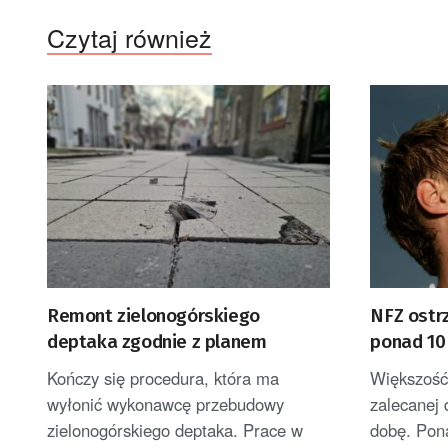
Czytaj również
Remont zielonogórskiego
NFZ ostr
deptaka zgodnie z planem
ponad 10 
pije wod
Kończy się procedura, która ma
Większość
wyłonić wykonawcę przebudowy
zalecanej 
zielonogórskiego deptaka. Prace w
dobę. Pona