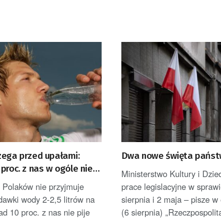
zega przed upałami:
Dwa nowe święta pańs
proc. z nas w ogóle nie
Ministerstwo Kultury i Dzi
y
 Polaków nie przyjmuje
prace legislacyjne w spraw
dawki wody 2-2,5 litrów na
sierpnia i 2 maja – pisze w
d 10 proc. z nas nie pije
(6 sierpnia) „Rzeczpospolit