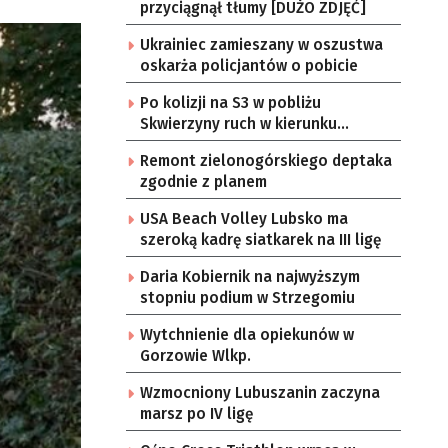
przyciągnął tłumy [DUŻO ZDJĘĆ]
Ukrainiec zamieszany w oszustwa
oskarża policjantów o pobicie
Po kolizji na S3 w pobliżu
Skwierzyny ruch w kierunku
Gorzowa Wlkp. jednym pasem
Remont zielonogórskiego deptaka
zgodnie z planem
USA Beach Volley Lubsko ma
szeroką kadrę siatkarek na III ligę
Daria Kobiernik na najwyższym
stopniu podium w Strzegomiu
Wytchnienie dla opiekunów w
Gorzowie Wlkp.
Wzmocniony Lubuszanin zaczyna
marsz po IV ligę