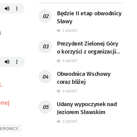
Będzie II etap obwodnicy
Sławy
ą
0 UDOST.
Prezydent Zielonej Góry
o korzyści z organizacji
mety Tour de Pologne
0 UDOST.
Obwodnica Wschowy
coraz bliżej
L
0 UDOST.
onej
Udany wypoczynek nad
Jeziorem Sławskim
0 UDOST.
IEROWCY