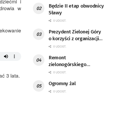
dziećmi i
Będzie II etap obwodnicy
zdrowia w
Sławy
0 UDOST.
iekowanie
Prezydent Zielonej Góry
o korzyści z organizacji
mety Tour de Pologne
0 UDOST.
Remont
zielonogórskiego
deptaka zgodnie z
0 UDOST.
ć 3 lata.
planem
Ogromny żal
0 UDOST.