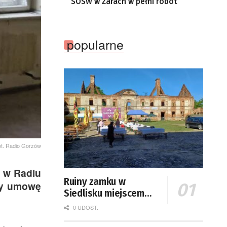
SOSW w Żarach w pełni robót
popularne
ot. Radio Gorzów
m w Radiu
Ruiny zamku w
ały umowę
Siedlisku miejscem
święta plonów
0 UDOST.