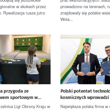
gionalne w skokach przez
prowadzono na terenach, n
. Rywalizacja rusza jutro
znajdowały się polskie wsie
Wola...
a przygoda ze
Polski potentat technolo
twem sportowym w
kosmicznych wprowadzi 
Zielonej Góry
rzelnica Ligi Obrony Kraju w
Największa polska firma w