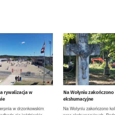
a rywalizacja w
Na Wołyniu zakończono 
ie
ekshumacyjne
sierpnia w drzonkowskim
Na Wołyniu zakończono kol
dbędą się jeździeckie
prac ekshumacyjnych. Bad