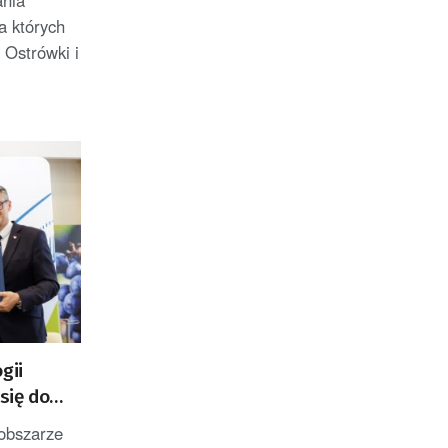
a których
 Ostrówki i
gii
się do
 obszarze