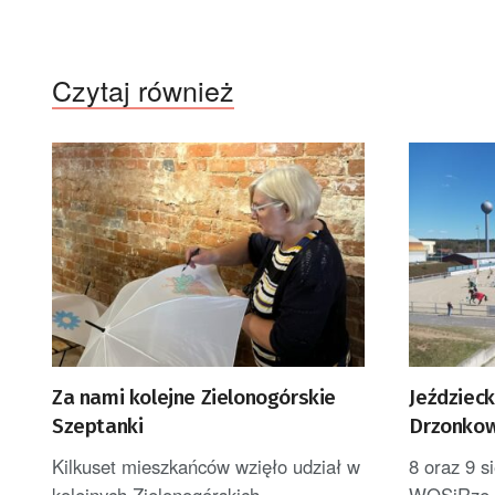
Czytaj również
Za nami kolejne Zielonogórskie
Jeździeck
Szeptanki
Drzonkow
Kilkuset mieszkańców wzięło udział w
8 oraz 9 
kolejnych Zielonogórskich
WOSiRze o