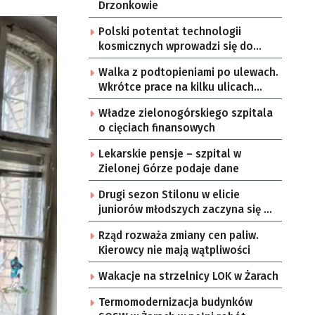
Drzonkowie
Polski potentat technologii
kosmicznych wprowadzi się do
Zielonej Góry
Walka z podtopieniami po ulewach.
Wkrótce prace na kilku ulicach
Gorzowa
Władze zielonogórskiego szpitala
o cięciach finansowych
Lekarskie pensje – szpital w
Zielonej Górze podaje dane
Drugi sezon Stilonu w elicie
juniorów młodszych zaczyna się w
sobotę
Rząd rozważa zmiany cen paliw.
Kierowcy nie mają wątpliwości
Wakacje na strzelnicy LOK w Żarach
Termomodernizacja budynków