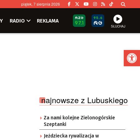
piątek, 7 sierpnia 2026
Y
RADIO
REKLAMA
SŁUCHAJ
Ot
najnowsze z Lubuskiego
Za nami kolejne Zielonogórskie
Szeptanki
Jeździecka rywalizacja w