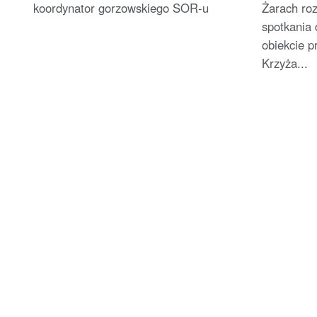
koordynator gorzowskiego SOR-u
Żarach ro
spotkania 
obiekcie p
Krzyża...