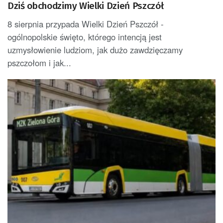
Dziś obchodzimy Wielki Dzień Pszczół
8 sierpnia przypada Wielki Dzień Pszczół -
ogólnopolskie święto, którego intencją jest
uzmysłowienie ludziom, jak dużo zawdzięczamy
pszczołom i jak...