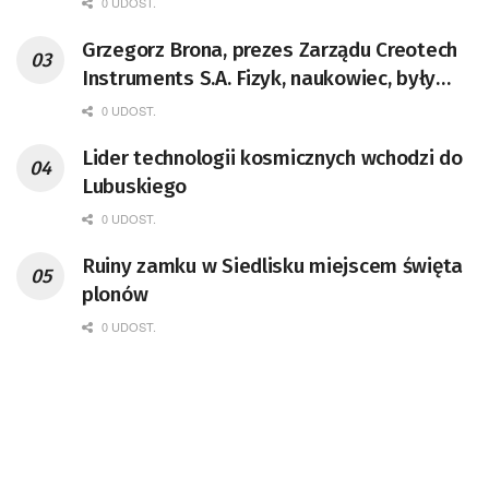
0 UDOST.
Grzegorz Brona, prezes Zarządu Creotech
Instruments S.A. Fizyk, naukowiec, były
pracownik CERN w Genewie,
0 UDOST.
przedsiębiorca i nauczyciel akademicki,
Lider technologii kosmicznych wchodzi do
doktor habilitowany nauk fizycznych,
Lubuskiego
koordynator Rady Sektorowej ds.
Kompetencji Przemysłu Lotniczo-
0 UDOST.
Kosmicznego oraz członek Komitetu
Ruiny zamku w Siedlisku miejscem święta
Badań Kosmicznych i Satelitarnych PAN.
plonów
0 UDOST.