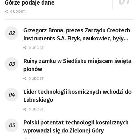
Górze podaje dane
0 UDOST.
Grzegorz Brona, prezes Zarządu Creotech
Instruments S.A. Fizyk, naukowiec, były
pracownik CERN w Genewie,
0 UDOST.
przedsiębiorca i nauczyciel akademicki,
Ruiny zamku w Siedlisku miejscem święta
doktor habilitowany nauk fizycznych,
plonów
koordynator Rady Sektorowej ds.
Kompetencji Przemysłu Lotniczo-
0 UDOST.
Kosmicznego oraz członek Komitetu
Lider technologii kosmicznych wchodzi do
Badań Kosmicznych i Satelitarnych PAN.
Lubuskiego
0 UDOST.
Polski potentat technologii kosmicznych
wprowadzi się do Zielonej Góry