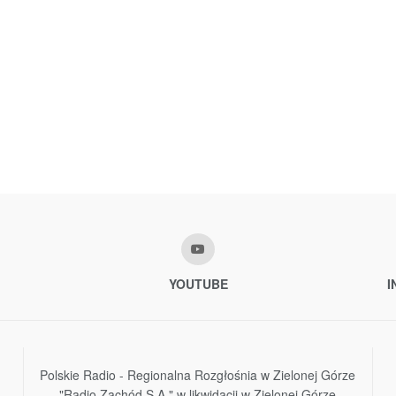
YOUTUBE
I
Polskie Radio - Regionalna Rozgłośnia w Zielonej Górze
"Radio Zachód S.A." w likwidacji w Zielonej Górze