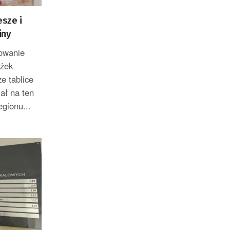
esze i
iny
owanie
eżek
e tablice
ał na ten
gionu...