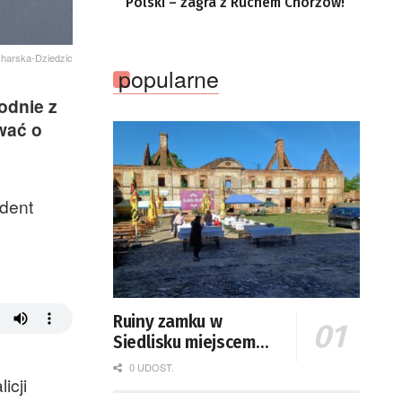
Polski – zagra z Ruchem Chorzów!
charska-Dziedzic
popularne
odnie z
wać o
ydent
Ruiny zamku w
Siedlisku miejscem
święta plonów
0 UDOST.
icji