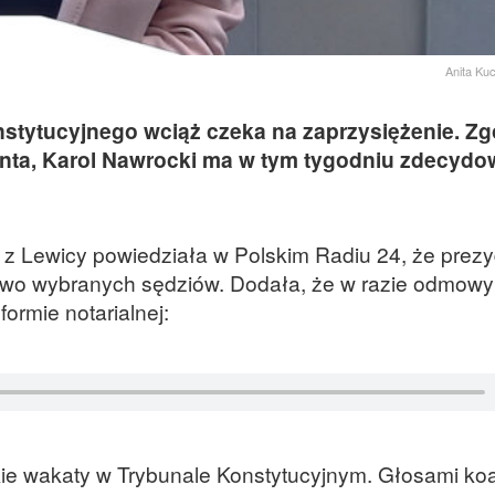
Anita Ku
stytucyjnego wciąż czeka na zaprzysiężenie. Zg
nta, Karol Nawrocki ma w tym tygodniu zdecydo
 z Lewicy powiedziała w Polskim Radiu 24, że prez
owo wybranych sędziów. Dodała, że w razie odmowy
ormie notarialnej:
e wakaty w Trybunale Konstytucyjnym. Głosami koal