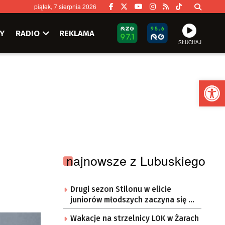
piątek, 7 sierpnia 2026
Y
RADIO
REKLAMA
SŁUCHAJ
Ot
najnowsze z Lubuskiego
Drugi sezon Stilonu w elicie
juniorów młodszych zaczyna się w
sobotę
Wakacje na strzelnicy LOK w Żarach