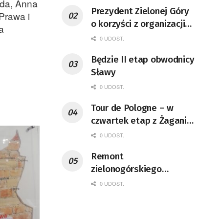
rda, Anna
Prezydent Zielonej Góry
Prawa i
o korzyści z organizacji
a
mety Tour de Pologne
0 UDOST.
Będzie II etap obwodnicy
Sławy
0 UDOST.
Tour de Pologne – w
czwartek etap z Żagania
do Karpacza
0 UDOST.
Remont
zielonogórskiego
deptaka zgodnie z
0 UDOST.
planem