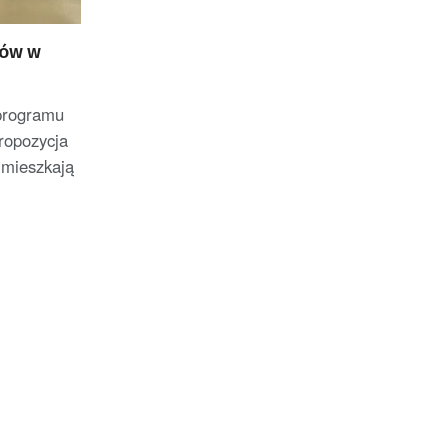
nów w
programu
propozycja
 mieszkają