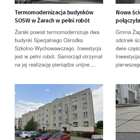
Termomodernizacja budynków
Nowa ści
SOSW w Żarach w pełni robót
połączył
Żaganów
Żarski powiat termomodernizuje dwa
Gmina Żag
budynki Specjalnego Ośrodka
odcinek śc
Szkolno-Wychowawczego. Inwestycja
dwie częśc
jest w pełni robót. Samorząd otrzymał
Inwestycja
na jej realizację pieniądze unijne....
pierwszego