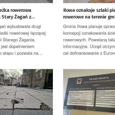
eżka rowerowa
Iłowa oznakuje szlaki pi
a Stary Żagań z
rowerowe na terenie gm
kiem
ań wybudowała drugi
Gmina Iłowa planuje oprac
ieżki rowerowej łączącej
koncepcji oznakowania ści
i Starego Żagania.
rowerowych. Powstaną takż
 jest dopełnieniem
informacyjne. Urząd otrzym
 etapu i pozwala na...
cel dofinansowanie z Eurore