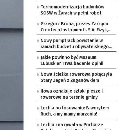
Termomodernizacja budynków
SOSW w Żarach w pełni robót
Grzegorz Brona, prezes Zarządu
Creotech Instruments S.A. Fizyk,
naukowiec, były pracownik CERN w
Nowy pumptrack powstanie w
Genewie, przedsiębiorca i
ramach budżetu obywatelskiego
nauczyciel akademicki, doktor
Żar
habilitowany nauk fizycznych,
Jakie powinno być Muzeum
koordynator Rady Sektorowej ds.
Lubuskie? Trwa badanie opinii
Kompetencji Przemysłu Lotniczo-
Kosmicznego oraz członek
Nowa ścieżka rowerowa połączyła
Komitetu Badań Kosmicznych i
Stary Żagań z Żaganówkiem
Satelitarnych PAN.
Iłowa oznakuje szlaki piesze i
rowerowe na terenie gminy
Lechia po losowaniu: Faworytem
Ruch, a my mamy marzenia!
Lechia zna rywala w Pucharze