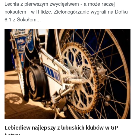
Lechia z pierwszym zwycięstwem - a może raczej
nokautem - w II lidze. Zielonogórzanie wygrali na Dołku
6:1 z Sokołem...
Lebiediew najlepszy z lubuskich klubów w GP