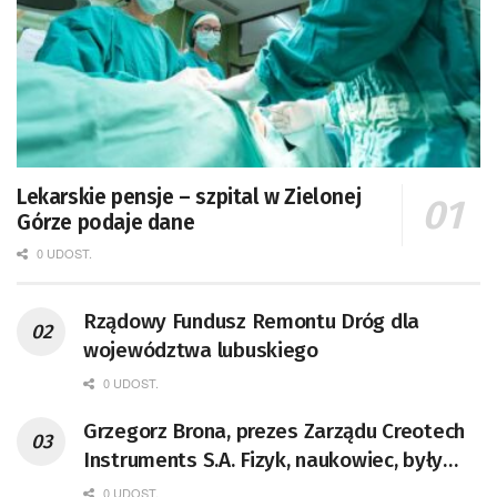
Lekarskie pensje – szpital w Zielonej
Górze podaje dane
0 UDOST.
Rządowy Fundusz Remontu Dróg dla
województwa lubuskiego
0 UDOST.
Grzegorz Brona, prezes Zarządu Creotech
Instruments S.A. Fizyk, naukowiec, były
pracownik CERN w Genewie,
0 UDOST.