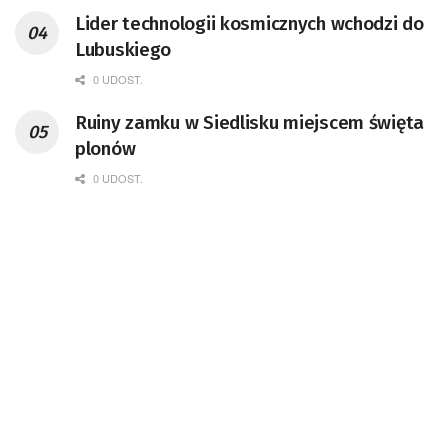
przedsiębiorca i nauczyciel akademicki,
Lider technologii kosmicznych wchodzi do
doktor habilitowany nauk fizycznych,
Lubuskiego
koordynator Rady Sektorowej ds.
Kompetencji Przemysłu Lotniczo-
0 UDOST.
Kosmicznego oraz członek Komitetu
Ruiny zamku w Siedlisku miejscem święta
Badań Kosmicznych i Satelitarnych PAN.
plonów
0 UDOST.