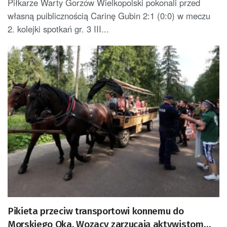
Piłkarze Warty Gorzów Wielkopolski pokonali przed
własną puiblicznością Carinę Gubin 2:1 (0:0) w meczu
2. kolejki spotkań gr. 3 III...
Pikieta przeciw transportowi konnemu do
Morskiego Oka. Wozacy zarzucają aktywistom