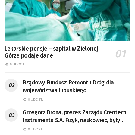
Lekarskie pensje – szpital w Zielonej
Górze podaje dane
0 UDOST.
Rządowy Fundusz Remontu Dróg dla
województwa lubuskiego
0 UDOST.
Grzegorz Brona, prezes Zarządu Creotech
Instruments S.A. Fizyk, naukowiec, były
pracownik CERN w Genewie,
0 UDOST.