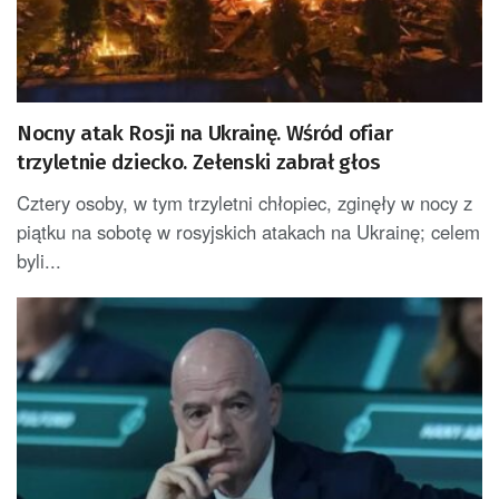
Nocny atak Rosji na Ukrainę. Wśród ofiar
trzyletnie dziecko. Zełenski zabrał głos
Cztery osoby, w tym trzyletni chłopiec, zginęły w nocy z
piątku na sobotę w rosyjskich atakach na Ukrainę; celem
byli...