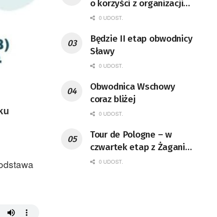
o korzyści z organizacji
mety Tour de Pologne
0 UDOST.
Będzie II etap obwodnicy
Sławy
0 UDOST.
Obwodnica Wschowy
coraz bliżej
ku
0 UDOST.
Tour de Pologne – w
czwartek etap z Żagania
do Karpacza
0 UDOST.
podstawa