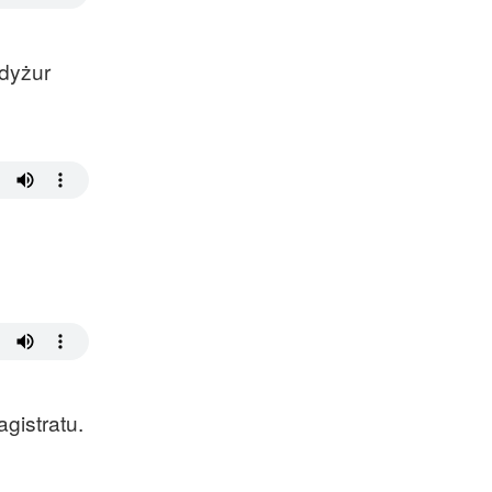
dyżur
gistratu.