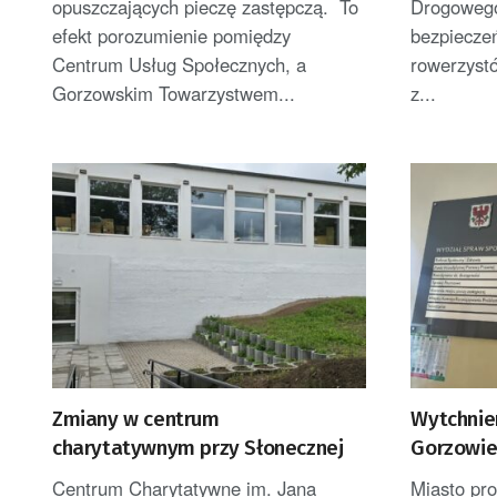
opuszczających pieczę zastępczą. To
Drogowego
efekt porozumienie pomiędzy
bezpiecze
Centrum Usług Społecznych, a
rowerzyst
Gorzowskim Towarzystwem...
z...
Zmiany w centrum
Wytchnie
charytatywnym przy Słonecznej
Gorzowie
Centrum Charytatywne im. Jana
Miasto pr