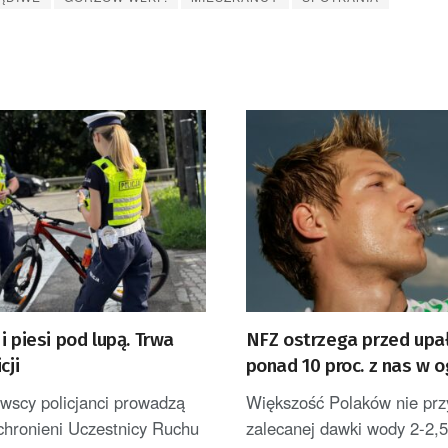
i piesi pod lupą. Trwa
NFZ ostrzega przed upa
cji
ponad 10 proc. z nas w o
pije wody
wscy policjanci prowadzą
Większość Polaków nie prz
chronieni Uczestnicy Ruchu
zalecanej dawki wody 2-2,5