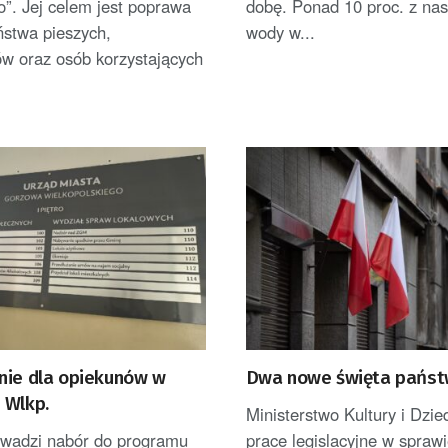
”. Jej celem jest poprawa
dobę. Ponad 10 proc. z nas 
ństwa pieszych,
wody w...
ów oraz osób korzystających
nie dla opiekunów w
Dwa nowe święta pańs
 Wlkp.
Ministerstwo Kultury i Dzi
owadzi nabór do programu
prace legislacyjne w spraw