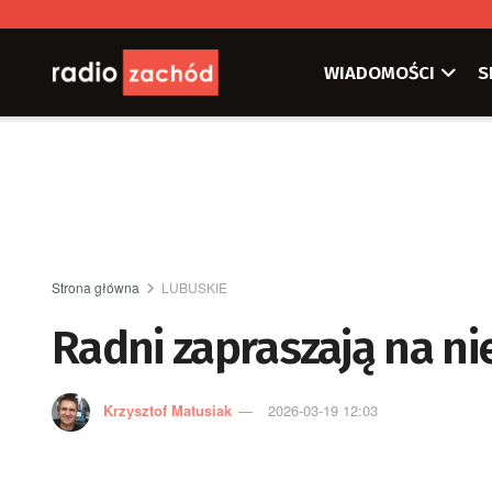
WIADOMOŚCI
S
Strona główna
LUBUSKIE
Radni zapraszają na n
Krzysztof Matusiak
2026-03-19 12:03