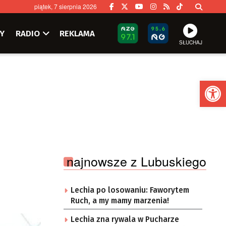
piątek, 7 sierpnia 2026
Y
RADIO
REKLAMA
SŁUCHAJ
Ot
najnowsze z Lubuskiego
Lechia po losowaniu: Faworytem
Ruch, a my mamy marzenia!
Lechia zna rywala w Pucharze