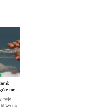
łami:
góle nie
yjmuje
 litrów na