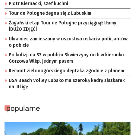
Piotr Biernacki, szef kuchni
Tour de Pologne żegna się z Lubuskim
Żagański etap Tour de Pologne przyciągnął tłumy
[DUŻO ZDJĘĆ]
Ukrainiec zamieszany w oszustwa oskarża policjantów
o pobicie
Po kolizji na S3 w pobliżu Skwierzyny ruch w kierunku
Gorzowa Wlkp. jednym pasem
Remont zielonogórskiego deptaka zgodnie z planem
USA Beach Volley Lubsko ma szeroką kadrę siatkarek
na III ligę
popularne