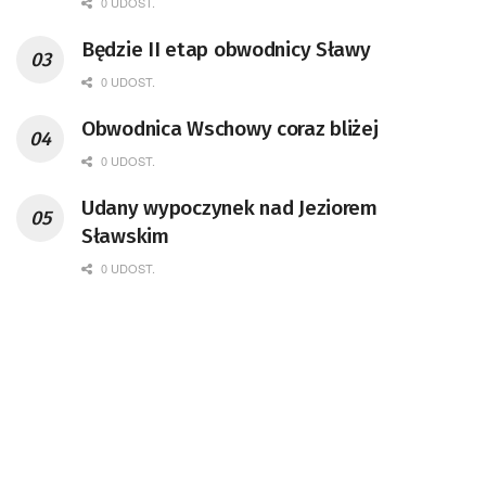
0 UDOST.
Będzie II etap obwodnicy Sławy
0 UDOST.
Obwodnica Wschowy coraz bliżej
0 UDOST.
Udany wypoczynek nad Jeziorem
Sławskim
0 UDOST.