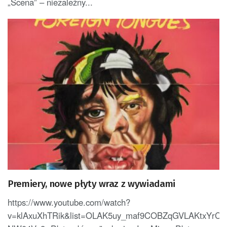
„Scena” – niezależny...
Premiery, nowe płyty wraz z wywiadami
https://www.youtube.com/watch?
v=klAxuXhTRik&list=OLAK5uy_maf9COBZqGVLAKtxYrC