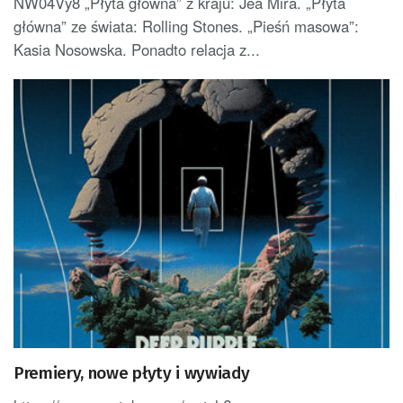
NW04Vy8 „Płyta główna” z kraju: Jea Mira. „Płyta
główna” ze świata: Rolling Stones. „Pieśń masowa”:
Kasia Nosowska. Ponadto relacja z...
Premiery, nowe płyty i wywiady