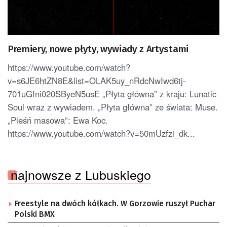
Premiery, nowe płyty, wywiady z Artystami
https://www.youtube.com/watch?
v=s6JE6htZN8E&list=OLAK5uy_nRdcNwIwd6tj-
701uGfni020SByeN5usE „Płyta główna” z kraju: Lunatic
Soul wraz z wywiadem. „Płyta główna” ze świata: Muse.
„Pieśń masowa”: Ewa Koc.
https://www.youtube.com/watch?v=50mUzfzi_dk...
najnowsze z Lubuskiego
Freestyle na dwóch kółkach. W Gorzowie ruszył Puchar
Polski BMX