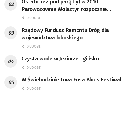
Ostatni raz pod parą był w 2010 r.
Parowozownia Wolsztyn rozpocznie
remont unikatowego Tr5-65
0 UDOST.
Rządowy Fundusz Remontu Dróg dla
województwa lubuskiego
0 UDOST.
Czysta woda w Jeziorze Lgińsko
0 UDOST.
W Świebodzinie trwa Fosa Blues Festiwal
0 UDOST.