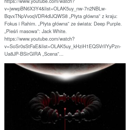
https://www.youtube.com/watch?
v=jwwpBN6X3Y4&list=OLAK5uy_nw-7n2NBLw-
BqvxTNpVvoqVDR4dlJQWS8 „Płyta główna” z kraju:
Fokus i Rahim. „Płyta główna” ze świata: Deep Purple.
„Pieśń masowa”: Jack White.
https://www.youtube.com/watch?
v=SoSr0sStFaE&list=OLAK5uy_kHziH1EQSVrIlYyPzn-
Ua8JP-BSirGlRA „Scena”...