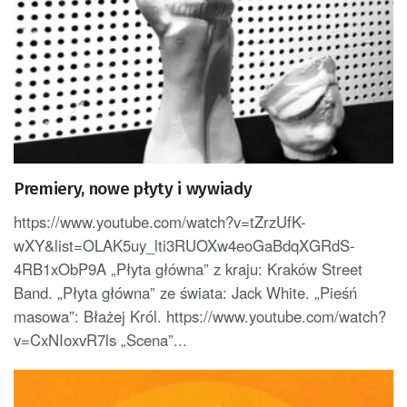
Premiery, nowe płyty i wywiady
https://www.youtube.com/watch?v=tZrzUfK-
wXY&list=OLAK5uy_lti3RUOXw4eoGaBdqXGRdS-
4RB1xObP9A „Płyta główna” z kraju: Kraków Street
Band. „Płyta główna” ze świata: Jack White. „Pieśń
masowa”: Błażej Król. https://www.youtube.com/watch?
v=CxNIoxvR7ls „Scena”...