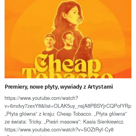
Premiery, nowe płyty, wywiady z Artystami
https://www.youtube.com/watch?
v=6mdvy7zexY8&list=OLAK5uy_nsjA8PBSYjrCQPofYRp
„Płyta główna” z kraju: Cheap Tobacco. „Płyta główna”
ze świata: Tricky. „Pieśń masowa”: Kasia Sienkiewicz.
https://www.youtube.com/watch?v=SOZtRyf-Cy8