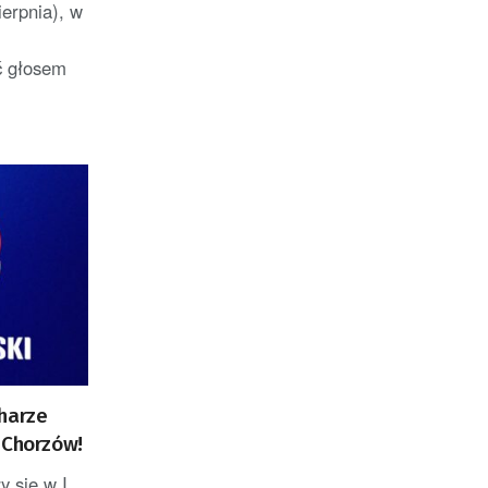
erpnia), w
ć głosem
harze
 Chorzów!
y się w I