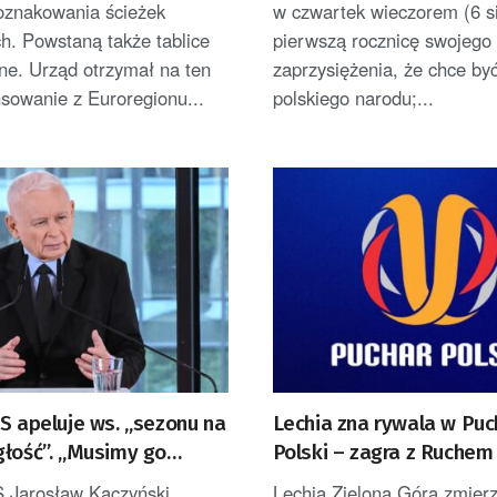
 oznakowania ścieżek
w czwartek wieczorem (6 si
h. Powstaną także tablice
pierwszą rocznicę swojego
ne. Urząd otrzymał na ten
zaprzysiężenia, że chce by
nsowanie z Euroregionu...
polskiego narodu;...
S apeluje ws. „sezonu na
Lechia zna rywala w Puc
głość”. „Musimy go
Polski – zagra z Ruchem
tać”
S Jarosław Kaczyński
Lechia Zielona Góra zmierz