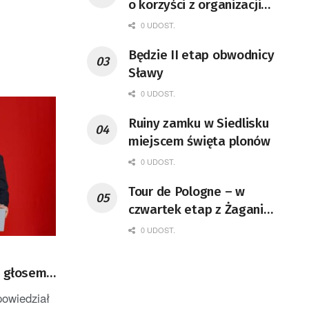
o korzyści z organizacji
mety Tour de Pologne
0 UDOST.
Będzie II etap obwodnicy
Sławy
0 UDOST.
Ruiny zamku w Siedlisku
miejscem święta plonów
0 UDOST.
Tour de Pologne – w
czwartek etap z Żagania
do Karpacza
0 UDOST.
ć głosem
IZACJA]
powiedział