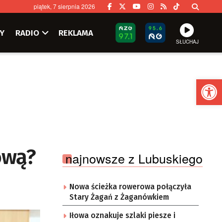
piątek, 7 sierpnia 2026
Y
RADIO
REKLAMA
SŁUCHAJ
Ot
ową?
najnowsze z Lubuskiego
Nowa ścieżka rowerowa połączyła
Stary Żagań z Żaganówkiem
Iłowa oznakuje szlaki piesze i