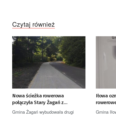
Czytaj również
Nowa ścieżka rowerowa
Iłowa ozn
połączyła Stary Żagań z
rowerowe
Żaganówkiem
Gmina Żagań wybudowała drugi
Gmina Iło