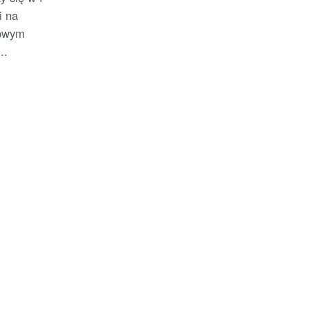
i na
gowym
..