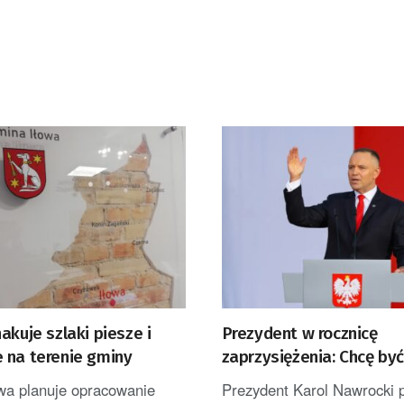
akuje szlaki piesze i
Prezydent w rocznicę
 na terenie gminy
zaprzysiężenia: Chcę by
Polek i Polaków [AKTUAL
wa planuje opracowanie
Prezydent Karol Nawrocki 