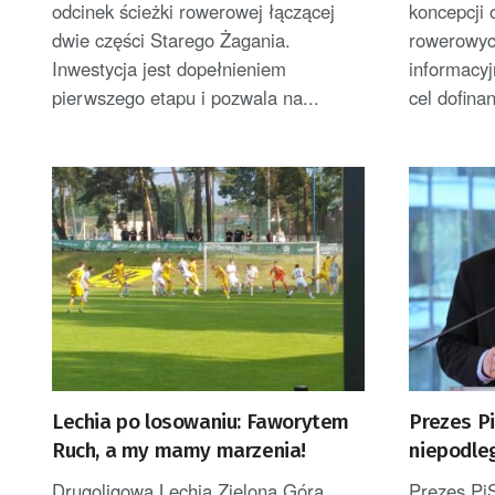
odcinek ścieżki rowerowej łączącej
koncepcji
dwie części Starego Żagania.
rowerowyc
Inwestycja jest dopełnieniem
informacyj
pierwszego etapu i pozwala na...
cel dofina
Lechia po losowaniu: Faworytem
Prezes Pi
Ruch, a my mamy marzenia!
niepodle
wykorzys
Drugoligowa Lechia Zielona Góra
Prezes Pi