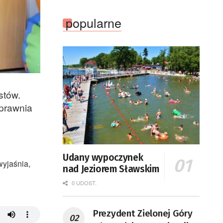
popularne
stów.
uprawnia
Udany wypoczynek
yjaśnia,
nad Jeziorem Sławskim
0 UDOST.
Prezydent Zielonej Góry