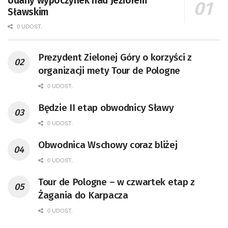
Udany wypoczynek nad Jeziorem
Sławskim
0 UDOST.
Prezydent Zielonej Góry o korzyści z
organizacji mety Tour de Pologne
0 UDOST.
Będzie II etap obwodnicy Sławy
0 UDOST.
Obwodnica Wschowy coraz bliżej
0 UDOST.
Tour de Pologne – w czwartek etap z
Żagania do Karpacza
0 UDOST.