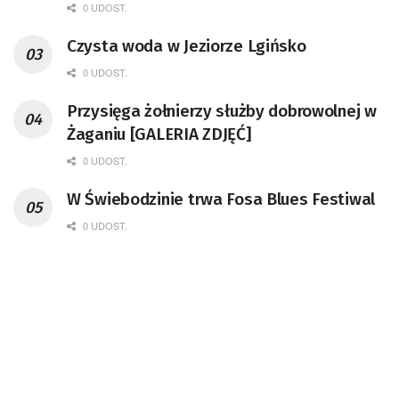
remont unikatowego Tr5-65
0 UDOST.
Czysta woda w Jeziorze Lgińsko
0 UDOST.
Przysięga żołnierzy służby dobrowolnej w
Żaganiu [GALERIA ZDJĘĆ]
0 UDOST.
W Świebodzinie trwa Fosa Blues Festiwal
0 UDOST.