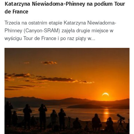
Katarzyna Niewiadoma-Phinney na podium Tour
de France
Trzecia na ostatnim etapie Katarzyna Niewiadoma-
Phinney (Canyon-SRAM) zajęła drugie miejsce w
wyścigu Tour de France i po raz piąty w...