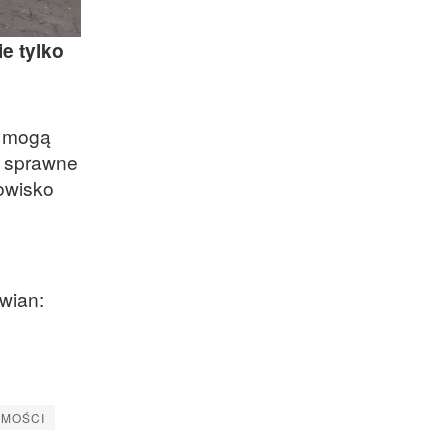
e tylko
y mogą
zy sprawne
owisko
u
wian:
OMOŚCI