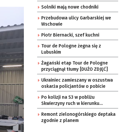
Solniki mają nowe chodniki
Przebudowa ulicy Garbarskiej we
Wschowie
Piotr Biernacki, szef kuchni
Tour de Pologne żegna się z
Lubuskim
Żagański etap Tour de Pologne
przyciągnął tłumy [DUŻO ZDJĘĆ]
Ukrainiec zamieszany w oszustwa
oskarża policjantów o pobicie
Po kolizji na S3 w pobliżu
Skwierzyny ruch w kierunku
Gorzowa Wlkp. jednym pasem
Remont zielonogórskiego deptaka
zgodnie z planem