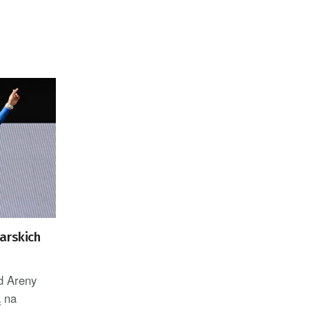
arskich
d Areny
 na