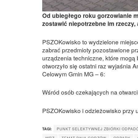
Od ubiegłego roku gorzowianie m
zostawić niepotrzebne im rzeczy, a
PSZOKowisko to wydzielone miejsc
zabrać przedmioty pozostawione przez
urządzenia techniczne, które mog
otworzyło się ostatni raz wyjaśnia
Celowym Gmin MG – 6:
Wśród osób czekających na otwarc
PSZOKowisko i odzieżowisko przy ul.
TAGI:
PUNKT SELEKTYWNEJ ZBIÓRKI ODPA
WRZ
TEMAT DNIA GORZÓW
ODPADY