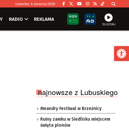
czwartek, 6 sierpnia 2026
Y
RADIO
REKLAMA
SŁUCHAJ
Ot
najnowsze z Lubuskiego
Meandry Festiwal w Brzeźnicy
Ruiny zamku w Siedlisku miejscem
święta plonów