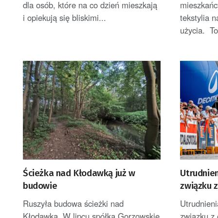
dla osób, które na co dzień mieszkają
mieszkańc
i opiekują się bliskimi...
tekstylia 
użycia. To
Ścieżka nad Kłodawką już w
Utrudnie
budowie
związku z
Ruszyła budowa ścieżki nad
Utrudnien
Kłodawką. W lipcu spółka Gorzowskie
związku z 