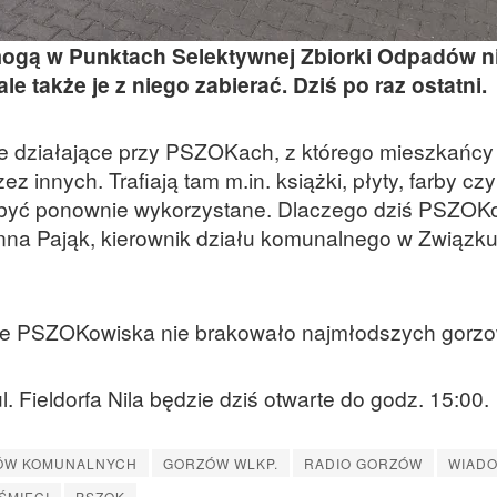
ogą w Punktach Selektywnej Zbiorki Odpadów ni
le także je z niego zabierać. Dziś po raz ostatni.
e działające przy PSZOKach, z którego mieszkańc
 innych. Trafiają tam m.in. książki, płyty, farby c
ą być ponownie wykorzystane. Dlaczego dziś PSZOK
 Anna Pająk, kierownik działu komunalnego w Związk
ie PSZOKowiska nie brakowało najmłodszych gorzo
 Fieldorfa Nila będzie dziś otwarte do godz. 15:00.
DÓW KOMUNALNYCH
GORZÓW WLKP.
RADIO GORZÓW
WIAD
ŚMIECI
PSZOK