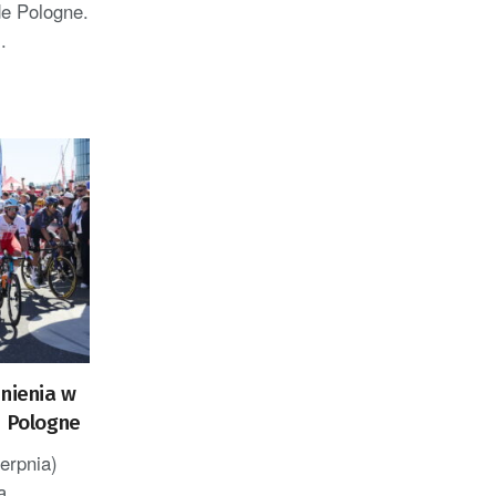
de Pologne.
.
dnienia w
e Pologne
ierpnia)
ą