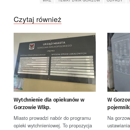
Czytaj również
Wytchnienie dla opiekunów w
W Gorzow
Gorzowie Wlkp.
pojemniki
Miasto prowadzi nabór do programu
Na gorzows
opieki wytchnieniowej. To propozycja
ustawiani