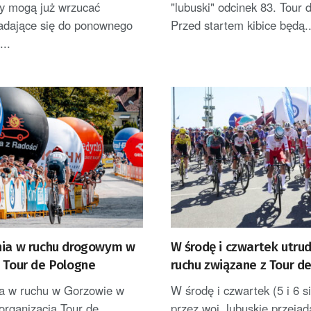
y mogą już wrzucać
"lubuski" odcinek 83. Tour 
nadające się do ponownego
Przed startem kibice będą..
...
nia w ruchu drogowym w
W środę i czwartek utru
 Tour de Pologne
ruchu związane z Tour d
ia w ruchu w Gorzowie w
W środę i czwartek (5 i 6 s
organizacją Tour de
przez woj. lubuskie przejad