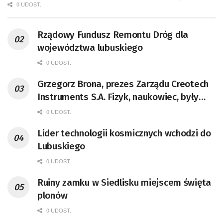
0 UDOST.
Rządowy Fundusz Remontu Dróg dla
województwa lubuskiego
0 UDOST.
Grzegorz Brona, prezes Zarządu Creotech
Instruments S.A. Fizyk, naukowiec, były
pracownik CERN w Genewie,
0 UDOST.
przedsiębiorca i nauczyciel akademicki,
Lider technologii kosmicznych wchodzi do
doktor habilitowany nauk fizycznych,
Lubuskiego
koordynator Rady Sektorowej ds.
Kompetencji Przemysłu Lotniczo-
0 UDOST.
Kosmicznego oraz członek Komitetu
Ruiny zamku w Siedlisku miejscem święta
Badań Kosmicznych i Satelitarnych PAN.
plonów
0 UDOST.