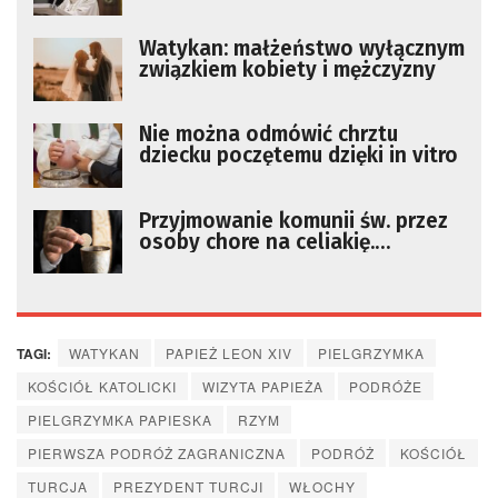
[AKTUALIZACJA]
Watykan: małżeństwo wyłącznym
związkiem kobiety i mężczyzny
Nie można odmówić chrztu
dziecku poczętemu dzięki in vitro
Przyjmowanie komunii św. przez
osoby chore na celiakię.
Liturgista wyjaśnia
TAGI:
WATYKAN
PAPIEŻ LEON XIV
PIELGRZYMKA
KOŚCIÓŁ KATOLICKI
WIZYTA PAPIEŻA
PODRÓŻE
PIELGRZYMKA PAPIESKA
RZYM
PIERWSZA PODRÓŻ ZAGRANICZNA
PODRÓŻ
KOŚCIÓŁ
TURCJA
PREZYDENT TURCJI
WŁOCHY