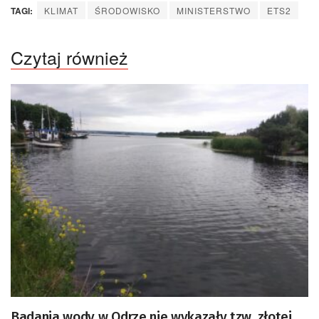
TAGI:
KLIMAT
ŚRODOWISKO
MINISTERSTWO
ETS2
Czytaj również
Badania wody w Odrze nie wykazały tzw. złotej