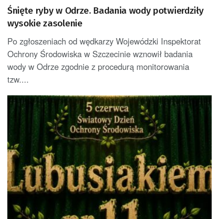
Śnięte ryby w Odrze. Badania wody potwierdziły
wysokie zasolenie
Po zgłoszeniach od wędkarzy Wojewódzki Inspektorat
Ochrony Środowiska w Szczecinie wznowił badania
wody w Odrze zgodnie z procedurą monitorowania
tzw....