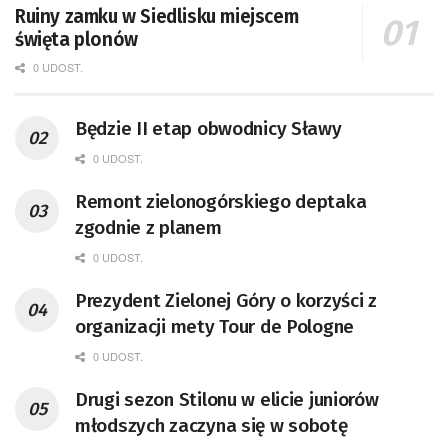
Ruiny zamku w Siedlisku miejscem
święta plonów
0 UDOST.
Będzie II etap obwodnicy Sławy
0 UDOST.
Remont zielonogórskiego deptaka
zgodnie z planem
0 UDOST.
Prezydent Zielonej Góry o korzyści z
organizacji mety Tour de Pologne
0 UDOST.
Drugi sezon Stilonu w elicie juniorów
młodszych zaczyna się w sobotę