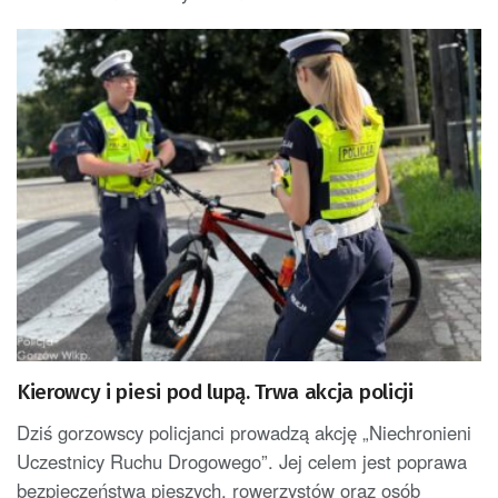
Kierowcy i piesi pod lupą. Trwa akcja policji
Dziś gorzowscy policjanci prowadzą akcję „Niechronieni
Uczestnicy Ruchu Drogowego”. Jej celem jest poprawa
bezpieczeństwa pieszych, rowerzystów oraz osób