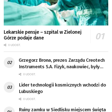
Lekarskie pensje – szpital w Zielonej
Górze podaje dane
0 UDOST.
Grzegorz Brona, prezes Zarządu Creotech
Instruments S.A. Fizyk, naukowiec, były
pracownik CERN w Genewie,
0 UDOST.
przedsiębiorca i nauczyciel akademicki,
Lider technologii kosmicznych wchodzi do
doktor habilitowany nauk fizycznych,
Lubuskiego
koordynator Rady Sektorowej ds.
Kompetencji Przemysłu Lotniczo-
0 UDOST.
Kosmicznego oraz członek Komitetu
Ruiny zamku w Siedlisku miejscem święta