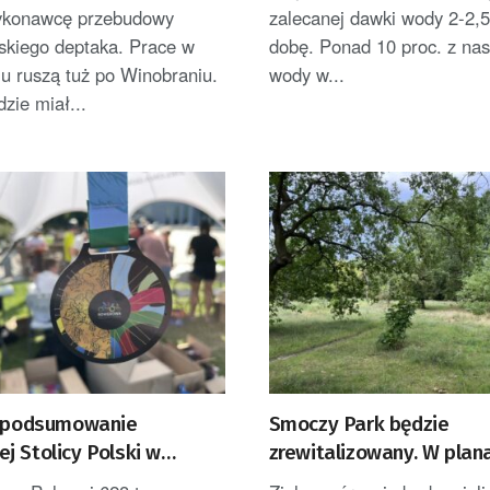
ykonawcę przebudowy
zalecanej dawki wody 2-2,5
skiego deptaka. Prace w
dobę. Ponad 10 proc. z nas 
u ruszą tuż po Winobraniu.
wody w...
zie miał...
e podsumowanie
Smoczy Park będzie
j Stolicy Polski w
zrewitalizowany. W plan
Górze
nowe atrakcje