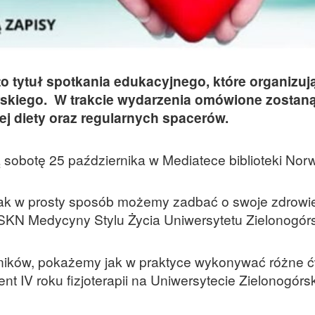
o tytuł spotkania edukacyjnego, które organizuj
rskiego. W trakcie wydarzenia omówione zostaną
ej diety oraz regularnych spacerów.
 sobotę 25 października w Mediatece biblioteki Norw
k w prosty sposób możemy zadbać o swoje zdrowi
SKN Medycyny Stylu Życia Uniwersytetu Zielonogór
ników, pokażemy jak w praktyce wykonywać różne ć
nt IV roku fizjoterapii na Uniwersytecie Zielonogórs