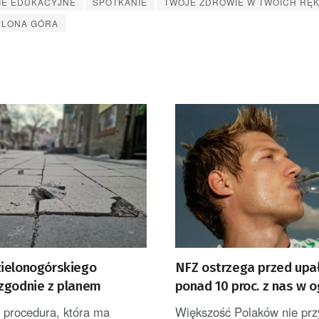
IE EDUKACYJNE
SPOTKANIE
TWOJE ZDROWIE W TWOICH RĘ
ELONA GÓRA
ielonogórskiego
NFZ ostrzega przed upa
zgodnie z planem
ponad 10 proc. z nas w o
pije wody
 procedura, która ma
Większość Polaków nie prz