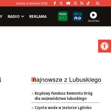
sobota, 8 sierpnia 2026
Y
RADIO
REKLAMA
SŁUCHAJ
Ot
a
najnowsze z Lubuskiego
Rządowy Fundusz Remontu Dróg
dla województwa lubuskiego
Czysta woda w Jeziorze Lgińsko