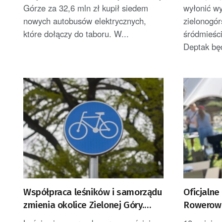
Górze za 32,6 mln zł kupił siedem
wyłonić w
nowych autobusów elektrycznych,
zielonogór
które dołączy do taboru. W...
śródmieści
Deptak będ
Współpraca leśników i samorządu
Oficjaln
zmienia okolice Zielonej Góry.
Rowerowe
Powstają nowe ścieżki rowerowe
Zielonej 