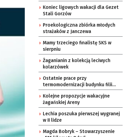
Koniec ligowych wakacji dla Gezet
Stali Gorzów
Proekologiczna zbiórka młodych
strażaków z Janczewa
Mamy trzeciego finalistę SKS w
sierpniu
Żaganianin z kolekcją leciwych
kolarzówek
Ostatnie prace przy
termomodernizacji budynku filii
żarskiego przedszkola Bajka
Kolejne propozycje wakacyjne
żagańskiej Areny
Lechia poszuka pierwszej wygranej
w II lidze
Magda Bobryk – Stowarzyszenie