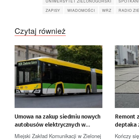
UNIWERSYTET ZIELONOGÓRSKI
SPOTKAN
ZAPISY
WIADOMOŚCI
WRZ
RADIO ZI
Czytaj również
Umowa na zakup siedmiu nowych
Remont z
autobusów elektrycznych w
deptaka 
Zielonej Górze
Miejski Zakład Komunikacji w Zielonej
Kończy się