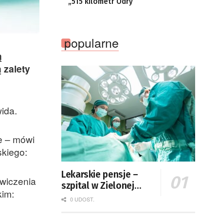
„515 kilometr Odry”
popularne
ą
 zalety
ida.
e – mówi
skiego:
Lekarskie pensje –
wiczenia
szpital w Zielonej
kim:
Górze podaje dane
0 UDOST.