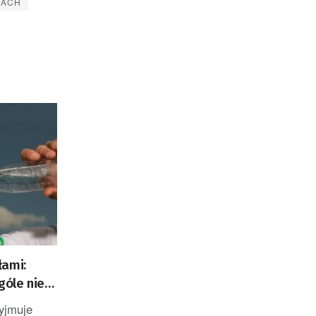
KACH
łami:
góle nie
yjmuje