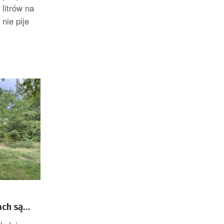
 litrów na
nie pije
ach są