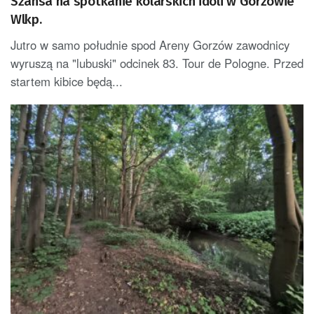
Szansa na spotkanie kolarskich idoli w Gorzowie
Wlkp.
Jutro w samo południe spod Areny Gorzów zawodnicy
wyruszą na "lubuski" odcinek 83. Tour de Pologne. Przed
startem kibice będą...