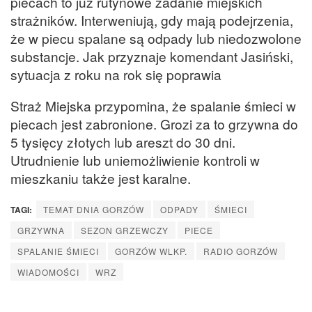
piecach to już rutynowe zadanie miejskich
strażników. Interweniują, gdy mają podejrzenia,
że w piecu spalane są odpady lub niedozwolone
substancje. Jak przyznaje komendant Jasiński,
sytuacja z roku na rok się poprawia
Straż Miejska przypomina, że spalanie śmieci w
piecach jest zabronione. Grozi za to grzywna do
5 tysięcy złotych lub areszt do 30 dni.
Utrudnienie lub uniemożliwienie kontroli w
mieszkaniu także jest karalne.
TAGI:
TEMAT DNIA GORZÓW
ODPADY
ŚMIECI
GRZYWNA
SEZON GRZEWCZY
PIECE
SPALANIE ŚMIECI
GORZÓW WLKP.
RADIO GORZÓW
WIADOMOŚCI
WRZ