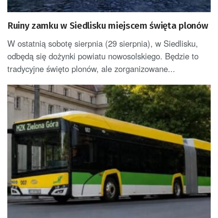
Ruiny zamku w Siedlisku miejscem święta plonów
W ostatnią sobotę sierpnia (29 sierpnia), w Siedlisku,
odbędą się dożynki powiatu nowosolskiego. Będzie to
tradycyjne święto plonów, ale zorganizowane...