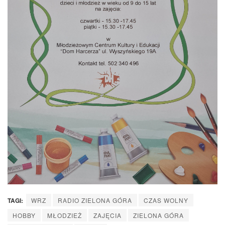
TAGI:
WRZ
RADIO ZIELONA GÓRA
CZAS WOLNY
HOBBY
MŁODZIEŻ
ZAJĘCIA
ZIELONA GÓRA