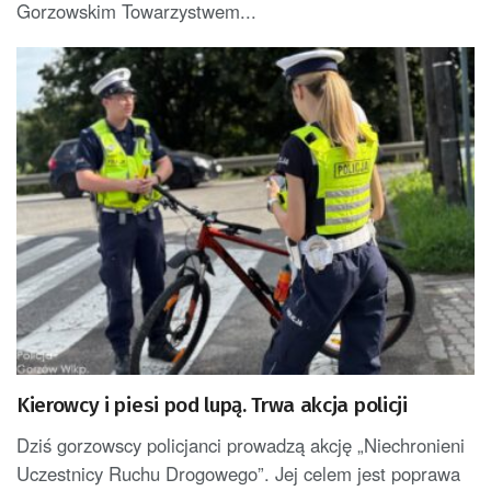
Gorzowskim Towarzystwem...
Kierowcy i piesi pod lupą. Trwa akcja policji
Dziś gorzowscy policjanci prowadzą akcję „Niechronieni
Uczestnicy Ruchu Drogowego”. Jej celem jest poprawa