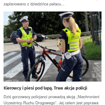
zaplanowano z dziedzińca pałacu...
Kierowcy i piesi pod lupą. Trwa akcja policji
Dziś gorzowscy policjanci prowadzą akcję „Niechronieni
Uczestnicy Ruchu Drogowego”. Jej celem jest poprawa