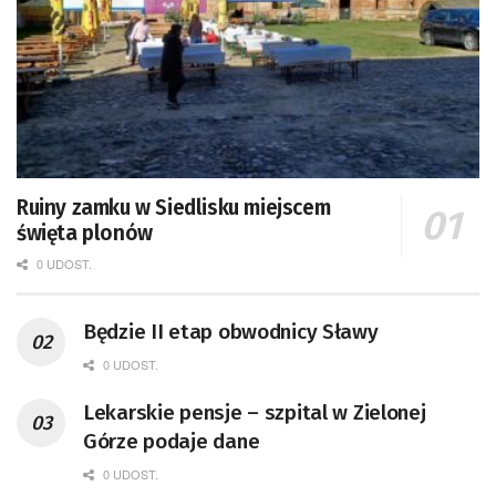
Ruiny zamku w Siedlisku miejscem
święta plonów
0 UDOST.
Będzie II etap obwodnicy Sławy
0 UDOST.
Lekarskie pensje – szpital w Zielonej
Górze podaje dane
0 UDOST.