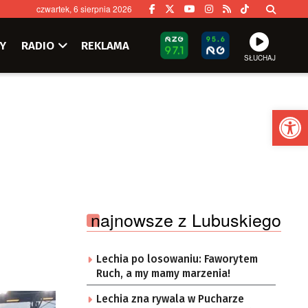
czwartek, 6 sierpnia 2026
Y
RADIO
REKLAMA
SŁUCHAJ
Ot
najnowsze z Lubuskiego
Lechia po losowaniu: Faworytem
Ruch, a my mamy marzenia!
Lechia zna rywala w Pucharze