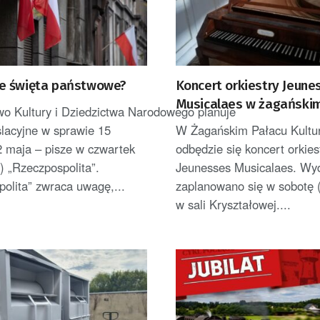
e święta państwowe?
Koncert orkiestry Jeune
Musicalaes w żagański
wo Kultury i Dziedzictwa Narodowego planuje
slacyjne w sprawie 15
W Żagańskim Pałacu Kultu
 2 maja – pisze w czwartek
odbędzie się koncert orkies
a) „Rzeczpospolita”.
Jeunesses Musicalaes. Wy
olita” zwraca uwagę,...
zaplanowano się w sobotę (
w sali Kryształowej....