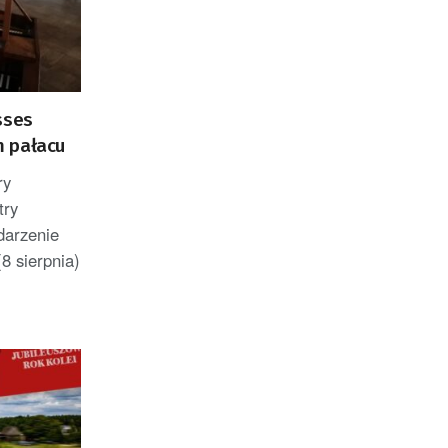
sses
m pałacu
ry
try
darzenie
8 sierpnia)