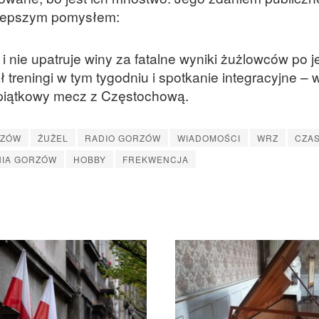
ajlepszym pomysłem:
i nie upatruje winy za fatalne wyniki żużlowców po 
 treningi w tym tygodniu i spotkanie integracyjne –
piątkowy mecz z Częstochową.
RZÓW
ŻUŻEL
RADIO GORZÓW
WIADOMOŚCI
WRZ
CZA
NIA GORZÓW
HOBBY
FREKWENCJA