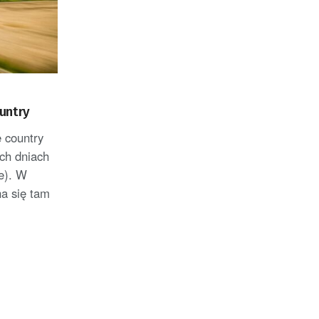
untry
 country
ych dniach
e). W
na się tam