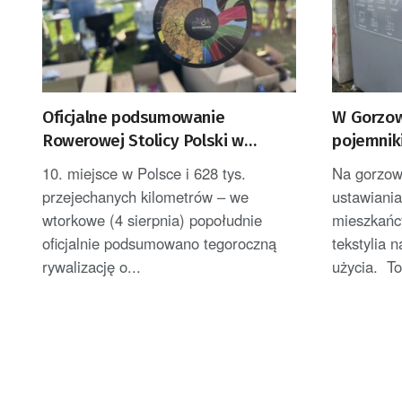
Oficjalne podsumowanie
W Gorzow
Rowerowej Stolicy Polski w
pojemniki
Zielonej Górze
10. miejsce w Polsce i 628 tys.
Na gorzows
przejechanych kilometrów – we
ustawiani
wtorkowe (4 sierpnia) popołudnie
mieszkańc
oficjalnie podsumowano tegoroczną
tekstylia 
rywalizację o...
użycia. To