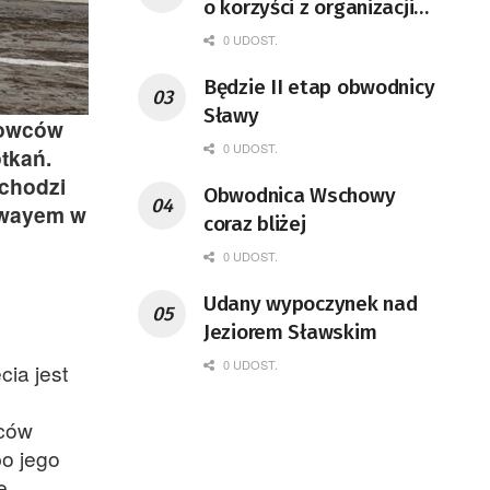
o korzyści z organizacji
mety Tour de Pologne
0 UDOST.
Będzie II etap obwodnicy
Sławy
lowców
0 UDOST.
otkań.
dchodzi
Obwodnica Wschowy
edwayem w
coraz bliżej
0 UDOST.
Udany wypoczynek nad
Jeziorem Sławskim
0 UDOST.
ia jest
iców
po jego
e