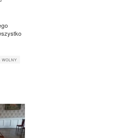
jego
 wszystko
S WOLNY