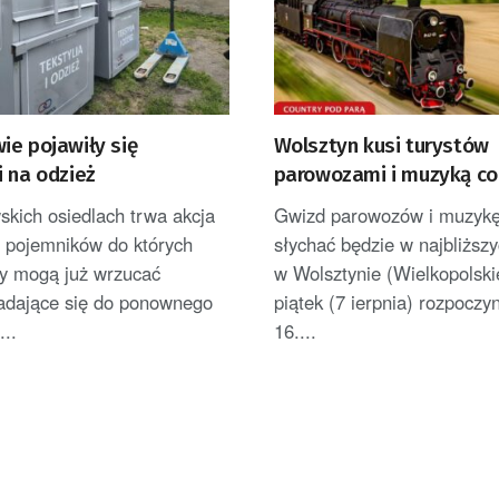
ie pojawiły się
Wolsztyn kusi turystów
 na odzież
parowozami i muzyką co
kich osiedlach trwa akcja
Gwizd parowozów i muzykę
a pojemników do których
słychać będzie w najbliższ
y mogą już wrzucać
w Wolsztynie (Wielkopolski
nadające się do ponownego
piątek (7 ierpnia) rozpoczy
...
16....