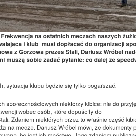
. Frekwencja na ostatnich meczach naszych żuż
walająca i klub musi dopłacać do organizacji sp
owa z Gorzowa prezes Stali, Dariusz Wróbel na
ni muszą sobie zadać pytanie: co dalej ze spe
, sytuacja klubu będzie się tylko pogarszać:
 społecznościowych niektórzy kibice: nie do przyjęc
kwencji wobec osób, które dopuściły do
ali. Zdaniem niektórych przez to właśnie część kib
hodzi na mecze. Dariusz Wróbel mówi, że dokumenty 
owane, bo jest ich mnóstwo. Jego zdaniem publiczn