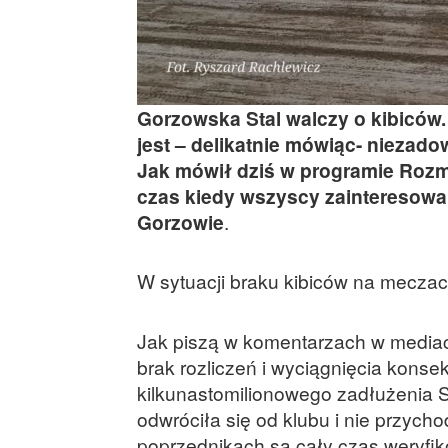
Gorzowska Stal walczy o kibiców
jest – delikatnie mówiąc- niezado
Jak mówił dziś w programie Rozm
czas kiedy wszyscy zainteresowa
Gorzowie
.
W sytuacji braku kibiców na meczach
Jak piszą w komentarzach w mediach
brak rozliczeń i wyciągnięcia konse
kilkunastomilionowego zadłużenia St
odwróciła się od klubu i nie przyc
poprzednikach są cały czas weryfik