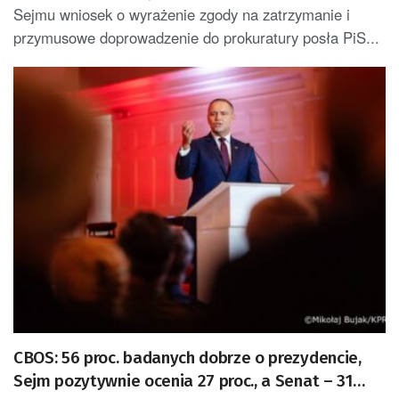
Sejmu wniosek o wyrażenie zgody na zatrzymanie i
przymusowe doprowadzenie do prokuratury posła PiS...
CBOS: 56 proc. badanych dobrze o prezydencie,
Sejm pozytywnie ocenia 27 proc., a Senat – 31