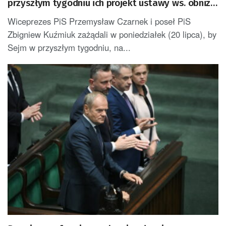
przyszłym tygodniu ich projekt ustawy ws. obniżki
cen paliw
Wiceprezes PiS Przemysław Czarnek i poseł PiS
Zbigniew Kuźmiuk zażądali w poniedziałek (20 lipca), by
Sejm w przyszłym tygodniu, na...