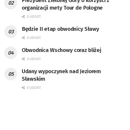
Prezydent Zielonej Góry o korzyści z
organizacji mety Tour de Pologne
0 UDOST.
Będzie II etap obwodnicy Sławy
0 UDOST.
Obwodnica Wschowy coraz bliżej
0 UDOST.
Udany wypoczynek nad Jeziorem
Sławskim
0 UDOST.