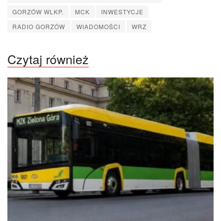
GORZÓW WLKP.
MCK
INWESTYCJE
RADIO GORZÓW
WIADOMOŚCI
WRZ
Czytaj również