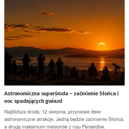
Astronomiczna superśroda – zaćmienie Słońca i
noc spadających gwiazd
Najbliższa środa, 12 sierpnia, przyniesie dwie
astronomiczne atrakcje. Jedną będzie zaćmienie Słońca,
a drugą maksimum meteorów z roju Perseidów.