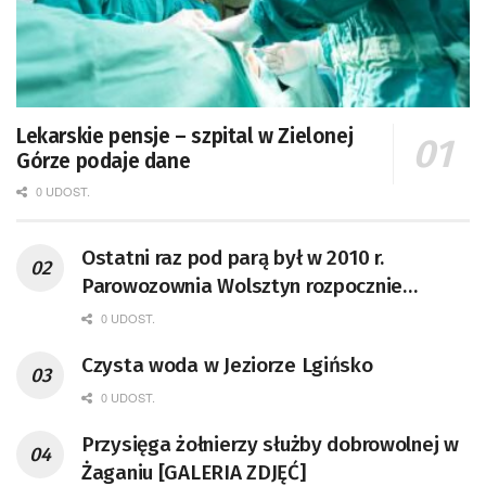
Lekarskie pensje – szpital w Zielonej
Górze podaje dane
0 UDOST.
Ostatni raz pod parą był w 2010 r.
Parowozownia Wolsztyn rozpocznie
remont unikatowego Tr5-65
0 UDOST.
Czysta woda w Jeziorze Lgińsko
0 UDOST.
Przysięga żołnierzy służby dobrowolnej w
Żaganiu [GALERIA ZDJĘĆ]