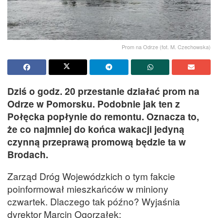
Prom na Odrze (fot. M. Czechowska)
Dziś o godz. 20 przestanie działać prom na
Odrze w Pomorsku. Podobnie jak ten z
Połęcka popłynie do remontu. Oznacza to,
że co najmniej do końca wakacji jedyną
czynną przeprawą promową będzie ta w
Brodach.
Zarząd Dróg Wojewódzkich o tym fakcie
poinformował mieszkańców w miniony
czwartek. Dlaczego tak późno? Wyjaśnia
dyrektor Marcin Ogorzałek: