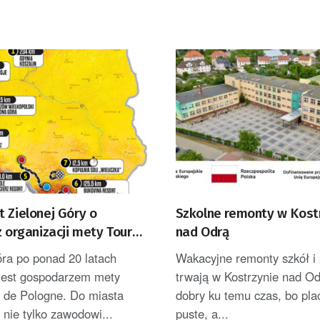
 Zielonej Góry o
Szkolne remonty w Kost
z organizacji mety Tour
nad Odrą
ne
óra po ponad 20 latach
Wakacyjne remonty szkół i 
jest gospodarzem mety
trwają w Kostrzynie nad Od
r de Pologne. Do miasta
dobry ku temu czas, bo pla
i nie tylko zawodowi...
puste, a...