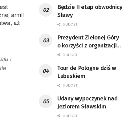
est
Będzie II etap obwodnicy
nej armii
Sławy
stwa, aż
0 UDOST.
Prezydent Zielonej Góry
o korzyści z organizacji
mety Tour de Pologne
0 UDOST.
aju i
ale
Tour de Pologne dziś w
Lubuskiem
0 UDOST.
Udany wypoczynek nad
Jeziorem Sławskim
0 UDOST.