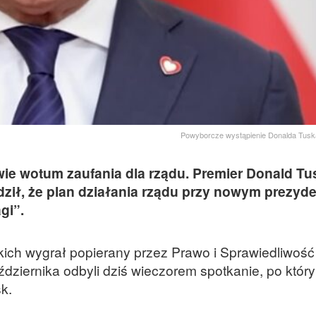
Powyborcze wystąpienie Donalda Tuska
ie wotum zaufania dla rządu. Premier Donald Tu
ził, że plan działania rządu przy nowym prezyd
gi”.
ich wygrał popierany przez Prawo i Sprawiedliwość
aździernika odbyli dziś wieczorem spotkanie, po któr
sk.