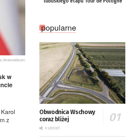
lubuskiego etapu Tour de Pologne
popularne
 (fb/donaldtusk)
sk w
encie
 Karol
Obwodnica Wschowy
ym z
coraz bliżej
0 UDOST.