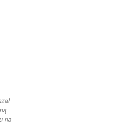
azał
łną
du na