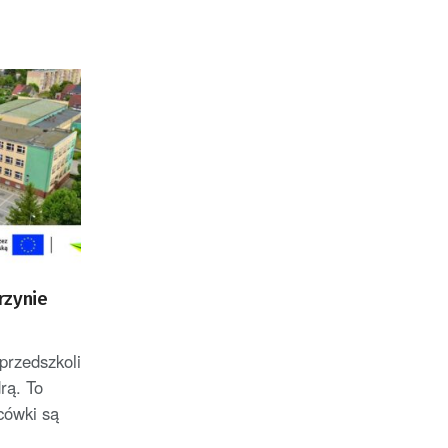
rzynie
przedszkoli
rą. To
cówki są