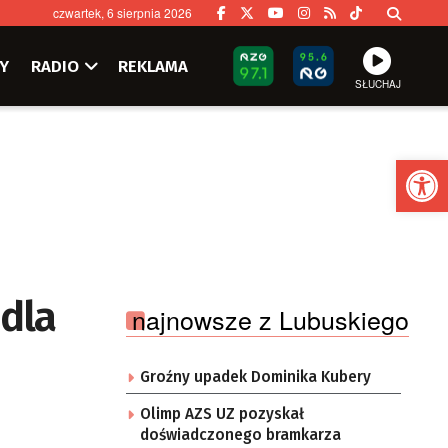
czwartek, 6 sierpnia 2026
Y
RADIO
REKLAMA
SŁUCHAJ
Ot
 dla
najnowsze z Lubuskiego
Groźny upadek Dominika Kubery
Olimp AZS UZ pozyskał
doświadczonego bramkarza