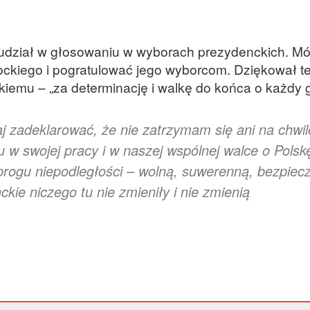
udział w głosowaniu w wyborach prezydenckich. Mó
ckiego i pogratulować jego wyborcom. Dziękował t
emu – „za determinację i walkę do końca o każdy g
 zadeklarować, że nie zatrzymam się ani na chwil
u w swojej pracy i w naszej wspólnej walce o Polsk
progu niepodległości – wolną, suwerenną, bezpiecz
kie niczego tu nie zmieniły i nie zmienią