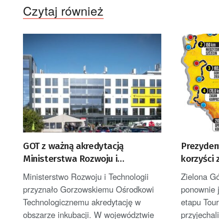
Czytaj również
GOT z ważną akredytacją
Prezydent
Ministerstwa Rozwoju i
korzyści 
Technologii
de Polog
Ministerstwo Rozwoju i Technologii
Zielona G
przyznało Gorzowskiemu Ośrodkowi
ponownie 
Technologicznemu akredytację w
etapu Tou
obszarze inkubacji. W województwie
przyjechal