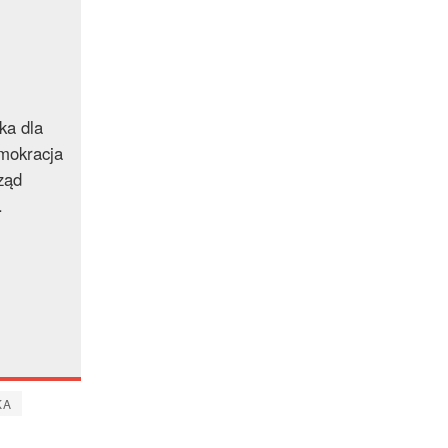
ka dla
mokracja
ząd
.
KA