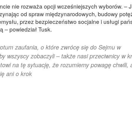
ncie nie rozważa opcji wcześniejszych wyborów. – J
oczynając od spraw międzynarodowych, budowy potęż
rzemysłu, przez bezpieczeństwo socjalne i usługi pań
ią – powiedział Tusk.
otum zaufania, o które zwrócę się do Sejmu w
by wszyscy zobaczyli – także nasi przeciwnicy w kr
towi na tę sytuację, że rozumiemy powagę chwili, 
ę ani o krok