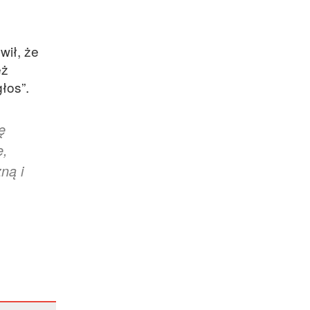
wił, że
eż
łos”.
ę
ę,
ną i