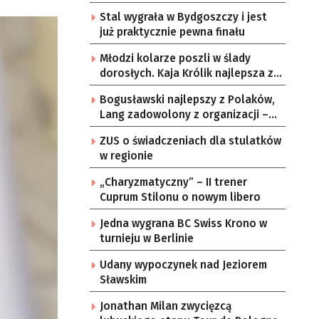
Stal wygrała w Bydgoszczy i jest
już praktycznie pewna finału
Młodzi kolarze poszli w ślady
dorosłych. Kaja Królik najlepsza z
Lubuszanek w Tour de Pologne
Bogusławski najlepszy z Polaków,
Junior
Lang zadowolony z organizacji –
komentarze po 3. etapie Tour de
ZUS o świadczeniach dla stulatków
Pologne
w regionie
„Charyzmatyczny” – II trener
Cuprum Stilonu o nowym libero
Jedna wygrana BC Swiss Krono w
turnieju w Berlinie
Udany wypoczynek nad Jeziorem
Sławskim
Jonathan Milan zwycięzcą