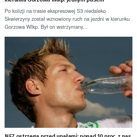
Po kolizji na trasie ekspresowej S3 niedaleko
Skwierzyny został wznowiony ruch na jezdni w kierunku
Gorzowa Wlkp. Był on wstrzymany...
NFZ ostrzega przed upałami: ponad 10 proc. z nas