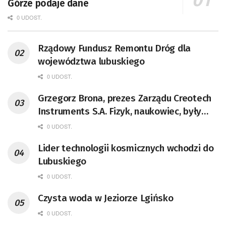
Górze podaje dane
0 UDOST.
Rządowy Fundusz Remontu Dróg dla
województwa lubuskiego
0 UDOST.
Grzegorz Brona, prezes Zarządu Creotech
Instruments S.A. Fizyk, naukowiec, były
pracownik CERN w Genewie,
0 UDOST.
przedsiębiorca i nauczyciel akademicki,
Lider technologii kosmicznych wchodzi do
doktor habilitowany nauk fizycznych,
Lubuskiego
koordynator Rady Sektorowej ds.
Kompetencji Przemysłu Lotniczo-
0 UDOST.
Kosmicznego oraz członek Komitetu
Czysta woda w Jeziorze Lgińsko
Badań Kosmicznych i Satelitarnych PAN.
0 UDOST.