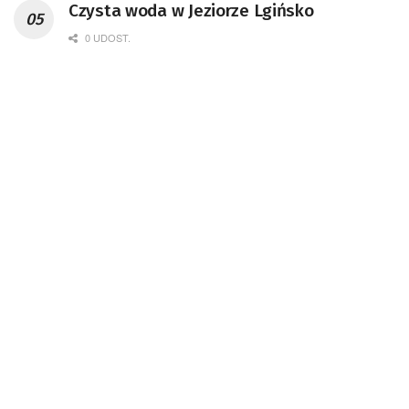
Czysta woda w Jeziorze Lgińsko
Badań Kosmicznych i Satelitarnych PAN.
0 UDOST.