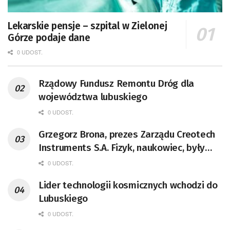
Lekarskie pensje – szpital w Zielonej
Górze podaje dane
0 UDOST.
Rządowy Fundusz Remontu Dróg dla
województwa lubuskiego
0 UDOST.
Grzegorz Brona, prezes Zarządu Creotech
Instruments S.A. Fizyk, naukowiec, były
pracownik CERN w Genewie,
0 UDOST.
przedsiębiorca i nauczyciel akademicki,
Lider technologii kosmicznych wchodzi do
doktor habilitowany nauk fizycznych,
Lubuskiego
koordynator Rady Sektorowej ds.
Kompetencji Przemysłu Lotniczo-
0 UDOST.
Kosmicznego oraz członek Komitetu