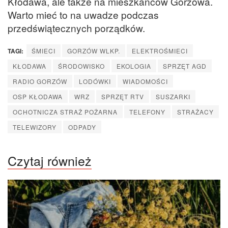
Kłodawa, ale także na mieszkańców Gorzowa.
Warto mieć to na uwadze podczas
przedświątecznych porządków.
TAGI:
ŚMIECI
GORZÓW WLKP.
ELEKTROŚMIECI
KŁODAWA
ŚRODOWISKO
EKOLOGIA
SPRZĘT AGD
RADIO GORZÓW
LODÓWKI
WIADOMOŚCI
OSP KŁODAWA
WRZ
SPRZĘT RTV
SUSZARKI
OCHOTNICZA STRAŻ POŻARNA
TELEFONY
STRAŻACY
TELEWIZORY
ODPADY
Czytaj również