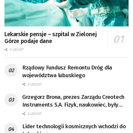
Lekarskie pensje – szpital w Zielonej
Górze podaje dane
0 UDOST.
Rządowy Fundusz Remontu Dróg dla
województwa lubuskiego
0 UDOST.
Grzegorz Brona, prezes Zarządu Creotech
Instruments S.A. Fizyk, naukowiec, były
pracownik CERN w Genewie,
0 UDOST.
przedsiębiorca i nauczyciel akademicki,
Lider technologii kosmicznych wchodzi do
doktor habilitowany nauk fizycznych,