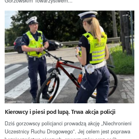
Gorzowskim Towarzystwem...
Kierowcy i piesi pod lupą. Trwa akcja policji
Dziś gorzowscy policjanci prowadzą akcję „Niechronieni
Uczestnicy Ruchu Drogowego”. Jej celem jest poprawa