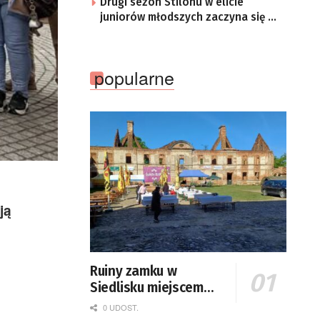
Drugi sezon Stilonu w elicie
juniorów młodszych zaczyna się w
sobotę
popularne
ją
Ruiny zamku w
Siedlisku miejscem
święta plonów
0 UDOST.