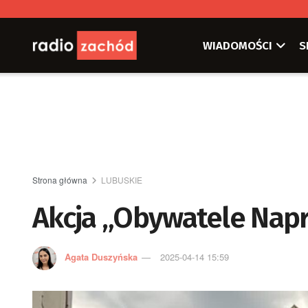
WIADOMOŚCI
S
Strona główna
LUBUSKIE
Akcja „Obywatele Nap
Agata Duszyńska
2025-04-14 15:59