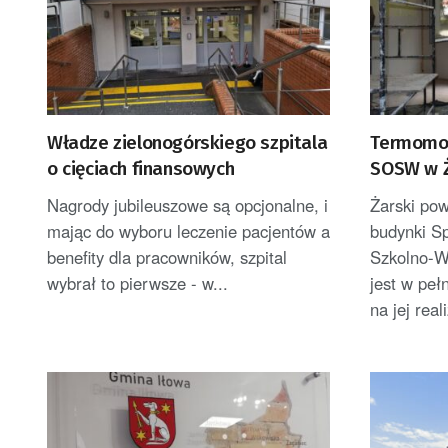
Władze zielonogórskiego szpitala
Termomod
o cięciach finansowych
SOSW w Ż
Nagrody jubileuszowe są opcjonalne, i
Żarski po
mając do wyboru leczenie pacjentów a
budynki S
benefity dla pracowników, szpital
Szkolno-W
wybrał to pierwsze - w...
jest w peł
na jej real