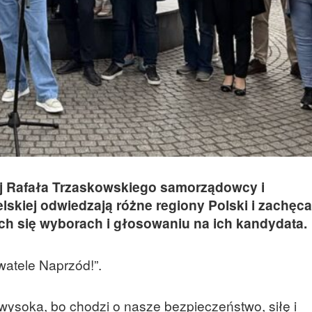
j Rafała Trzaskowskiego samorządowcy i
lskiej odwiedzają różne regiony Polski i zachęca
ych się wyborach i głosowaniu na ich kandydata.
atele Naprzód!”.
wysoka, bo chodzi o nasze bezpieczeństwo, siłę i