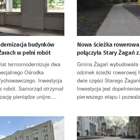
ernizacja budynków
Nowa ścieżka rowerowa
arach w pełni robót
połączyła Stary Żagań z
Żaganówkiem
wiat termomodernizuje dwa
Gmina Żagań wybudowała 
pecjalnego Ośrodka
odcinek ścieżki rowerowej 
ychowawczego. Inwestycja
dwie części Starego Żagani
ni robót. Samorząd otrzymał
Inwestycja jest dopełnieni
izację pieniądze unijne....
pierwszego etapu i pozwala