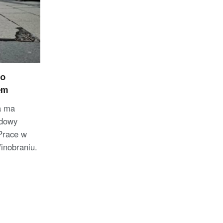
go
em
a ma
udowy
Prace w
inobraniu.