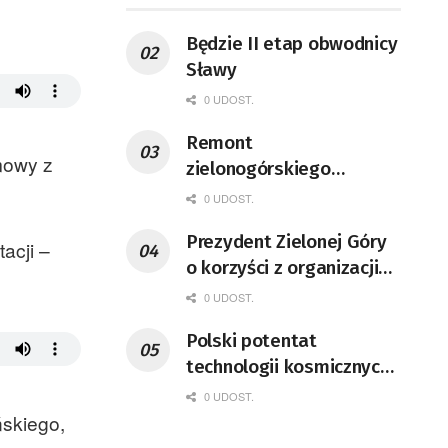
Będzie II etap obwodnicy
Sławy
0 UDOST.
Remont
mowy z
zielonogórskiego
deptaka zgodnie z
0 UDOST.
planem
Prezydent Zielonej Góry
acji –
o korzyści z organizacji
mety Tour de Pologne
0 UDOST.
Polski potentat
technologii kosmicznych
wprowadzi się do Zielonej
0 UDOST.
Góry
ńskiego,