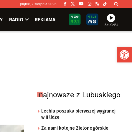
piątek, 7 sierpnia 2026
Y
RADIO
REKLAMA
SŁUCHAJ
Ot
najnowsze z Lubuskiego
Lechia poszuka pierwszej wygranej
w II lidze
Za nami kolejne Zielonogórskie