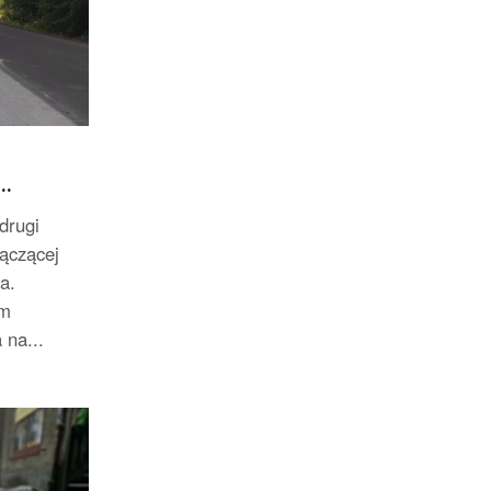
drugi
łączącej
a.
em
 na...