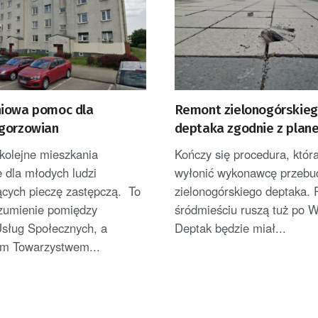
iowa pomoc dla
Remont zielonogórskie
gorzowian
deptaka zgodnie z plan
kolejne mieszkania
Kończy się procedura, któr
 dla młodych ludzi
wyłonić wykonawcę przeb
ących pieczę zastępczą. To
zielonogórskiego deptaka. 
ozumienie pomiędzy
śródmieściu ruszą tuż po W
sług Społecznych, a
Deptak będzie miał...
m Towarzystwem...