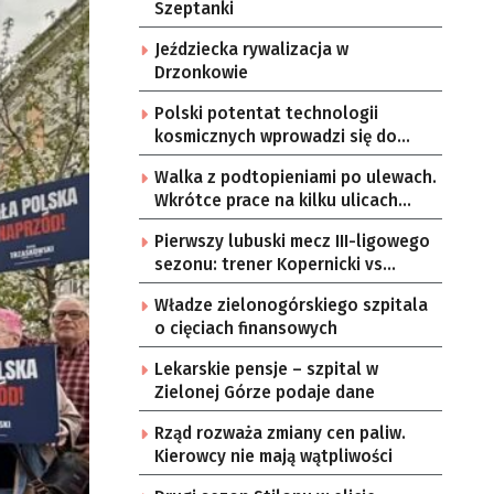
Szeptanki
Jeździecka rywalizacja w
Drzonkowie
Polski potentat technologii
kosmicznych wprowadzi się do
Zielonej Góry
Walka z podtopieniami po ulewach.
Wkrótce prace na kilku ulicach
Gorzowa
Pierwszy lubuski mecz III-ligowego
sezonu: trener Kopernicki vs
starzy znajomi
Władze zielonogórskiego szpitala
o cięciach finansowych
Lekarskie pensje – szpital w
Zielonej Górze podaje dane
Rząd rozważa zmiany cen paliw.
Kierowcy nie mają wątpliwości