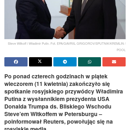
Steve Witkoff i Władimir Putin. Fot. EPA/GAVRIIL GRIGOROV/SPUTNIK/KREMLIN /
POOL
Po ponad czterech godzinach w piątek
wieczorem (11 kwietnia) zakończyło się
spotkanie rosyjskiego przywódcy Władimira
Putina z wysłannikiem prezydenta USA
Donalda Trumpa ds. Bliskiego Wschodu
Steve’em Witkoffem w Petersburgu –
poinformował Reuters, powołując się na
rosyjskie media.