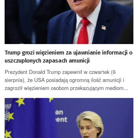
Trump grozi więzieniem za ujawnianie informacji o
uszczuplonych zapasach amunicji
Prezydent Donald Trump zapewnił w czwartek (6
sierpnia), że USA posiadają ogromną ilość amunicji i
zagroził więzieniem osobom przekazującym mediom...