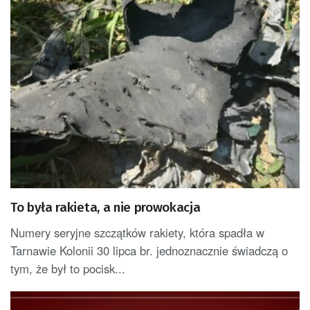
To była rakieta, a nie prowokacja
Numery seryjne szczątków rakiety, która spadła w
Tarnawie Kolonii 30 lipca br. jednoznacznie świadczą o
tym, że był to pocisk...