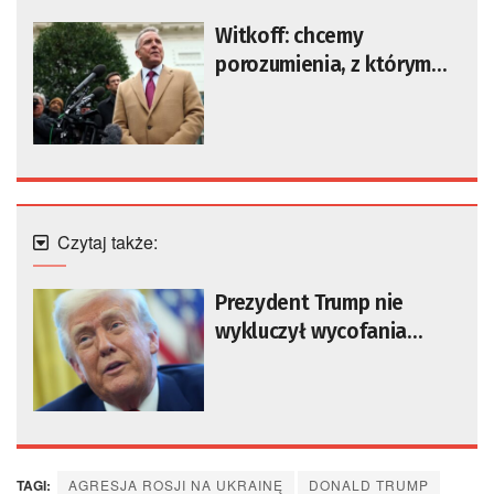
Witkoff: chcemy
porozumienia, z którym
będzie mógł żyć ukraiński
naród
Czytaj także:
Prezydent Trump nie
wykluczył wycofania
części amerykańskich
wojsk z Europy
TAGI:
AGRESJA ROSJI NA UKRAINĘ
DONALD TRUMP