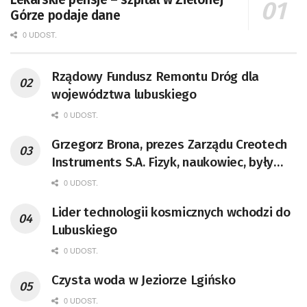
Górze podaje dane
0 UDOST.
Rządowy Fundusz Remontu Dróg dla
województwa lubuskiego
0 UDOST.
Grzegorz Brona, prezes Zarządu Creotech
Instruments S.A. Fizyk, naukowiec, były
pracownik CERN w Genewie,
0 UDOST.
przedsiębiorca i nauczyciel akademicki,
Lider technologii kosmicznych wchodzi do
doktor habilitowany nauk fizycznych,
Lubuskiego
koordynator Rady Sektorowej ds.
Kompetencji Przemysłu Lotniczo-
0 UDOST.
Kosmicznego oraz członek Komitetu
Czysta woda w Jeziorze Lgińsko
Badań Kosmicznych i Satelitarnych PAN.
0 UDOST.