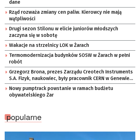
dane
Rząd rozważa zmiany cen paliw. Kierowcy nie mają
wątpliwości
Drugi sezon Stilonu w elicie juniorów młodszych
zaczyna się w sobotę
Wakacje na strzelnicy LOK w Żarach
Termomodernizacja budynków SOSW w Żarach w pełni
robót
Grzegorz Brona, prezes Zarządu Creotech Instruments
S.A. Fizyk, naukowiec, były pracownik CERN w Genewie,
przedsiębiorca i nauczyciel akademicki, doktor
Nowy pumptrack powstanie w ramach budżetu
habilitowany nauk fizycznych, koordynator Rady
obywatelskiego Żar
Sektorowej ds. Kompetencji Przemysłu Lotniczo-
Kosmicznego oraz członek Komitetu Badań
Kosmicznych i Satelitarnych PAN.
popularne