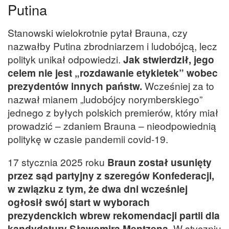
Putina
Stanowski wielokrotnie pytał Brauna, czy
nazwałby Putina zbrodniarzem i ludobójcą, lecz
polityk unikał odpowiedzi.
Jak stwierdził, jego
celem nie jest „rozdawanie etykietek” wobec
prezydentów innych państw.
Wcześniej za to
nazwał mianem „ludobójcy norymberskiego”
jednego z byłych polskich premierów, który miał
prowadzić – zdaniem Brauna – nieodpowiednią
politykę w czasie pandemii covid-19.
17 stycznia 2025 roku
Braun został usunięty
przez sąd partyjny z szeregów Konfederacji,
w związku z tym, że dwa dni wcześniej
ogłosił swój start w wyborach
prezydenckich wbrew rekomendacji partii dla
kandydatury Sławomira Mentzena
. W styczniu