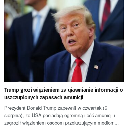
Trump grozi więzieniem za ujawnianie informacji o
uszczuplonych zapasach amunicji
Prezydent Donald Trump zapewnił w czwartek (6
sierpnia), że USA posiadają ogromną ilość amunicji i
zagroził więzieniem osobom przekazującym mediom...