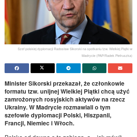
Szef polskiej dyplomacji Radosław Sikorski na spotkaniu tzw. Wielkiej Piątki w
Madrycie (PAP/Radek Pietruszka)
Minister Sikorski przekazał, że członkowie
formatu tzw. unijnej Wielkiej Piątki chcą użyć
zamrożonych rosyjskich aktywów na rzecz
Ukrainy. W Madrycie rozmawiali o tym
szefowie dyplomacji Polski, Hiszpanii,
Francji, Niemiec i Włoch.
Polska od dawna o to zabiega, a – jak mówił