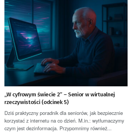
„W cyfrowym świecie 2” – Senior w wirtualnej
rzeczywistości (odcinek 5)
Dziś praktyczny poradnik dla seniorów, jak bezpiecznie
korzystać z internetu na co dzień. M.in.: wytłumaczymy
czym jest dezinformacja. Przypomnimy również...