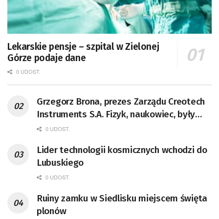
Lekarskie pensje – szpital w Zielonej
Górze podaje dane
0 UDOST.
Grzegorz Brona, prezes Zarządu Creotech
Instruments S.A. Fizyk, naukowiec, były
pracownik CERN w Genewie,
0 UDOST.
przedsiębiorca i nauczyciel akademicki,
Lider technologii kosmicznych wchodzi do
doktor habilitowany nauk fizycznych,
Lubuskiego
koordynator Rady Sektorowej ds.
Kompetencji Przemysłu Lotniczo-
0 UDOST.
Kosmicznego oraz członek Komitetu
Ruiny zamku w Siedlisku miejscem święta
Badań Kosmicznych i Satelitarnych PAN.
plonów