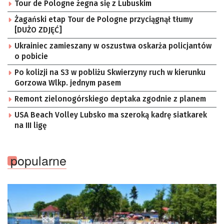
Tour de Pologne żegna się z Lubuskim
Żagański etap Tour de Pologne przyciągnął tłumy
[DUŻO ZDJĘĆ]
Ukrainiec zamieszany w oszustwa oskarża policjantów
o pobicie
Po kolizji na S3 w pobliżu Skwierzyny ruch w kierunku
Gorzowa Wlkp. jednym pasem
Remont zielonogórskiego deptaka zgodnie z planem
USA Beach Volley Lubsko ma szeroką kadrę siatkarek
na III ligę
popularne