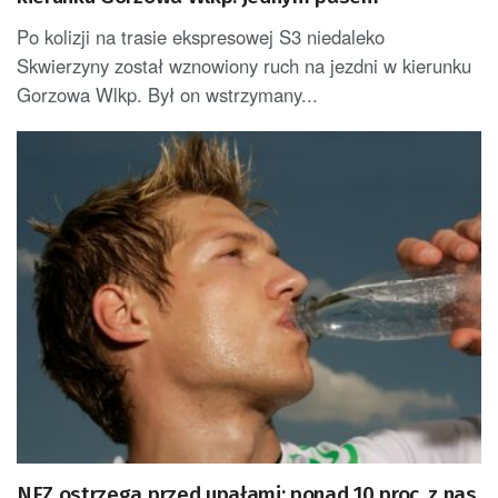
Po kolizji na trasie ekspresowej S3 niedaleko
Skwierzyny został wznowiony ruch na jezdni w kierunku
Gorzowa Wlkp. Był on wstrzymany...
NFZ ostrzega przed upałami: ponad 10 proc. z nas