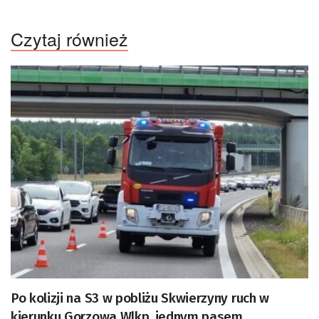
Czytaj również
Po kolizji na S3 w pobliżu Skwierzyny ruch w
kierunku Gorzowa Wlkp. jednym pasem