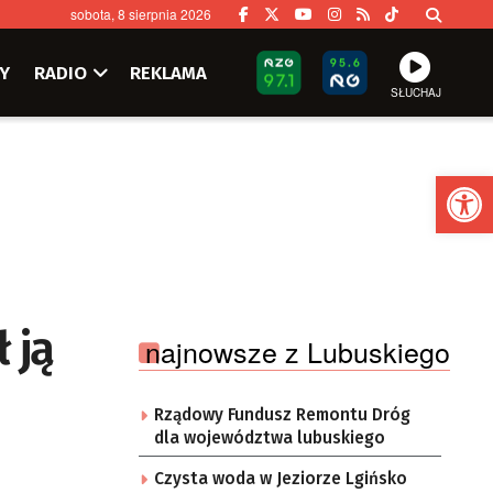
sobota, 8 sierpnia 2026
Y
RADIO
REKLAMA
SŁUCHAJ
Ot
 ją
najnowsze z Lubuskiego
Rządowy Fundusz Remontu Dróg
dla województwa lubuskiego
Czysta woda w Jeziorze Lgińsko