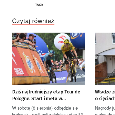
TAGI:
Czytaj również
Dziś najtrudniejszy etap Tour de
Władze z
Pologne. Start i meta w
o cięciac
Bukowinie Tatrzańskiej
W sobotę (8 sierpnia) odbędzie się
Nagrody ju
królewski, czyli najtrudniejszy etap 83.
mając do 