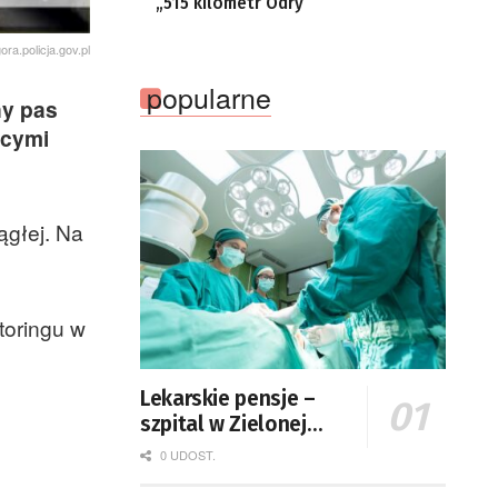
„515 kilometr Odry”
gora.policja.gov.pl
popularne
ny pas
ącymi
ągłej. Na
toringu w
Lekarskie pensje –
szpital w Zielonej
Górze podaje dane
0 UDOST.