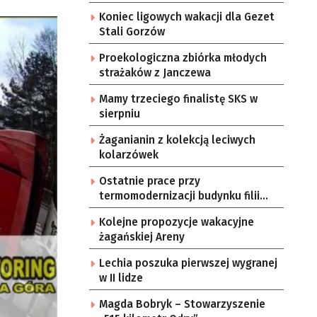
Koniec ligowych wakacji dla Gezet
Stali Gorzów
Proekologiczna zbiórka młodych
strażaków z Janczewa
Mamy trzeciego finalistę SKS w
sierpniu
Żaganianin z kolekcją leciwych
kolarzówek
Ostatnie prace przy
termomodernizacji budynku filii
żarskiego przedszkola Bajka
Kolejne propozycje wakacyjne
żagańskiej Areny
Lechia poszuka pierwszej wygranej
w II lidze
Magda Bobryk – Stowarzyszenie