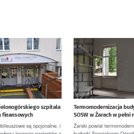
ielonogórskiego szpitala
Termomodernizacja bu
h finansowych
SOSW w Żarach w pełni 
bileuszowe są opcjonalne, i
Żarski powiat termomodern
wyboru leczenie pacjentów a
budynki Specjalnego Ośrod