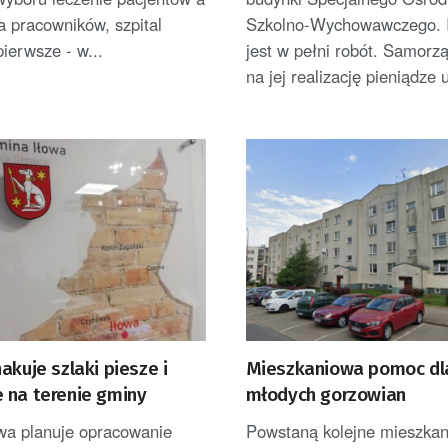
la pracowników, szpital
Szkolno-Wychowawczego. I
pierwsze - w...
jest w pełni robót. Samorz
na jej realizację pieniądze u
akuje szlaki piesze i
Mieszkaniowa pomoc dl
 na terenie gminy
młodych gorzowian
wa planuje opracowanie
Powstaną kolejne mieszkan