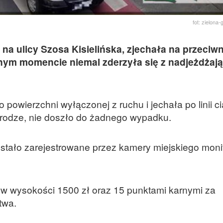
fot: zielona-
 na ulicy Szosa Kisielińska, zjechała na przeciw
wnym momencie niemal zderzyła się z nadjeżdżaj
powierzchni wyłączonej z ruchu i jechała po linii ci
rodze, nie doszło do żadnego wypadku.
stało zarejestrowane przez kamery miejskiego moni
w wysokości 1500 zł oraz 15 punktami karnymi za
twa.