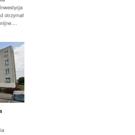
nwestycja
ąd otrzymał
nijne....
a
ia