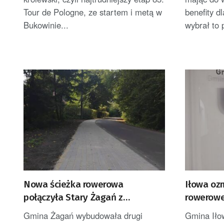
Tour de Pologne, ze startem i metą w
benefity d
Bukowinie...
wybrał to 
Nowa ścieżka rowerowa
Iłowa ozn
połączyła Stary Żagań z
rowerowe
Żaganówkiem
Gmina Żagań wybudowała drugi
Gmina Iło