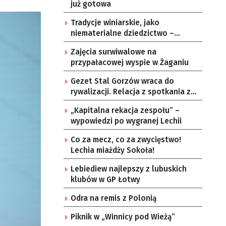
już gotowa
Tradycje winiarskie, jako
niematerialne dziedzictwo –
konsultacje i projekt
Zajęcia surwiwalowe na
przypałacowej wyspie w Żaganiu
Gezet Stal Gorzów wraca do
rywalizacji. Relacja z spotkania z
częstochowskimi lwami u nas!
„Kapitalna rekacja zespołu” –
wypowiedzi po wygranej Lechii
Co za mecz, co za zwycięstwo!
Lechia miażdży Sokoła!
Lebiediew najlepszy z lubuskich
klubów w GP Łotwy
Odra na remis z Polonią
Piknik w „Winnicy pod Wieżą”