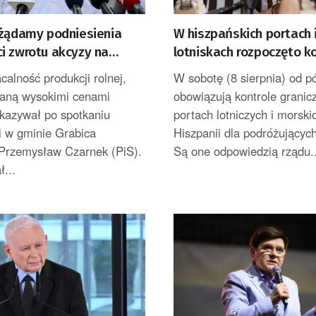
 żądamy podniesienia
W hiszpańskich portach 
i zwrotu akcyzy na
lotniskach rozpoczęto k
nicze do 2 zł/litr
graniczne podróżujących
calność produkcji rolnej,
W sobotę (8 sierpnia) od p
aną wysokimi cenami
obowiązują kontrole granic
skazywał po spotkaniu
portach lotniczych i morski
i w gminie Grabica
Hiszpanii dla podróżującyc
 Przemysław Czarnek (PiS).
Są one odpowiedzią rządu..
...