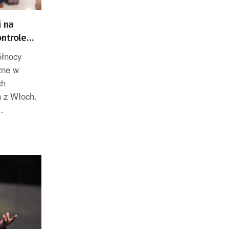
i na
ontrole
 z Włoch
ółnocy
zne w
ch
h z Włoch.
.