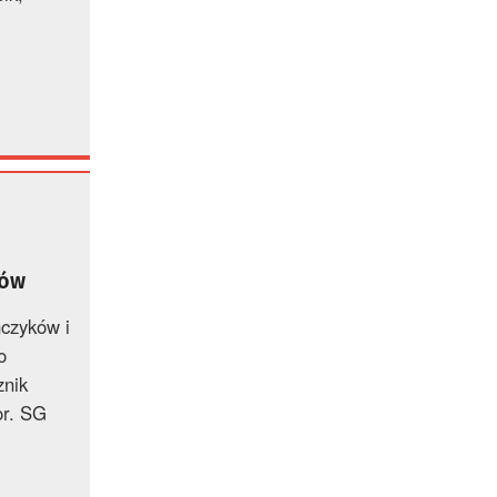
ców
ńczyków i
o
znik
or. SG