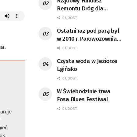
Rządowy Fundusz
Remontu Dróg dla
województwa lubuskiego
0 UDOST.
Ostatni raz pod parą był
w 2010 r. Parowozownia
na.
Wolsztyn rozpocznie
0 UDOST.
remont unikatowego Tr5-
Czysta woda w Jeziorze
65
Lgińsko
0 UDOST.
W Świebodzinie trwa
Fosa Blues Festiwal
0 UDOST.
laruje
y
nień
ik,