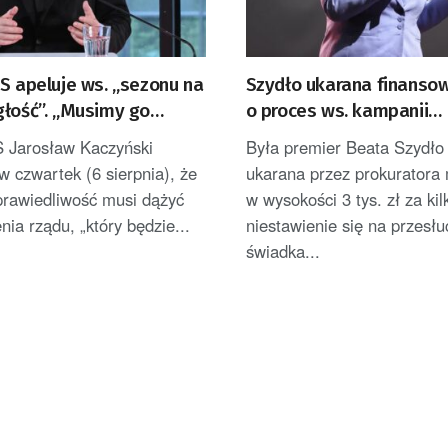
S apeluje ws. „sezonu na
Szydło ukarana finansow
głość”. „Musimy go
o proces ws. kampanii
tać”
„Sprawiedliwe Sądy”
S Jarosław Kaczyński
Była premier Beata Szydło 
 w czwartek (6 sierpnia), że
ukarana przez prokurator
prawiedliwość musi dążyć
w wysokości 3 tys. zł za kil
nia rządu, „który będzie...
niestawienie się na przesłu
świadka...