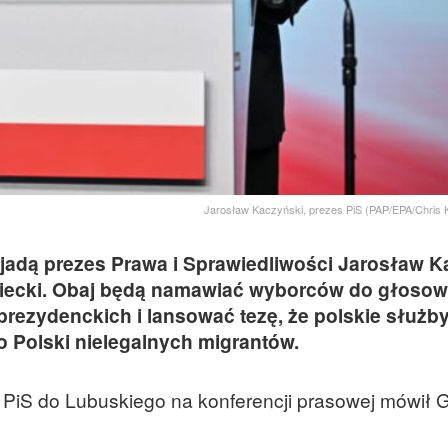
Jarosław Kaczyński, prezes PiS (PAP/EPA/Chris 
yjadą prezes Prawa i Sprawiedliwości Jarosław K
wiecki. Obaj będą namawiać wyborców do głosow
rezydenckich i lansować tezę, że polskie służb
Polski nielegalnych migrantów.
 PiS do Lubuskiego na konferencji prasowej mówił 