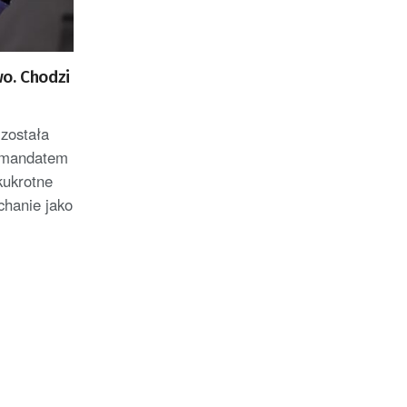
o. Chodzi
została
a mandatem
kukrotne
chanie jako