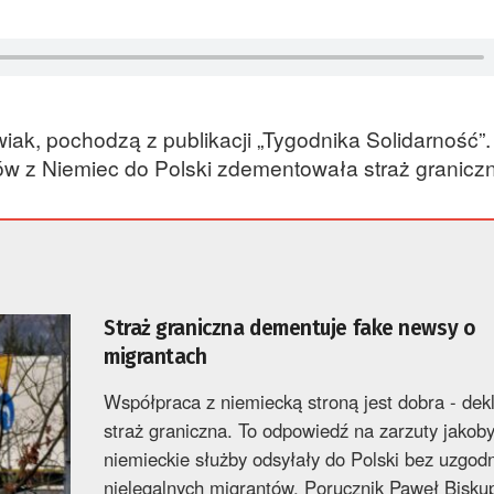
iak, pochodzą z publikacji „Tygodnika Solidarność”.
ów z Niemiec do Polski zdementowała straż granicz
Straż graniczna dementuje fake newsy o
migrantach
Współpraca z niemiecką stroną jest dobra - dek
straż graniczna. To odpowiedź na zarzuty jakob
niemieckie służby odsyłały do Polski bez uzgod
nielegalnych migrantów. Porucznik Paweł Biskup