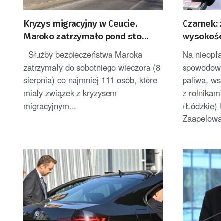
Kryzys migracyjny w Ceucie.
Czarnek:
Maroko zatrzymało pond sto
wysokośc
osób
paliwo rol
Służby bezpieczeństwa Maroka
Na nieopła
zatrzymały do sobotniego wieczora (8
spowodow
sierpnia) co najmniej 111 osób, które
paliwa, w
miały związek z kryzysem
z rolnikam
migracyjnym...
(Łódzkie)
Zaapelował