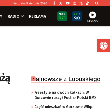
niedziela, 9 sierpnia 2026
Y
RADIO
REKLAMA
SŁUCHAJ
Ot
ażą
najnowsze z Lubuskiego
Freestyle na dwóch kółkach. W
Gorzowie ruszył Puchar Polski BMX
Część mieszkań w Gorzowie Wlkp.