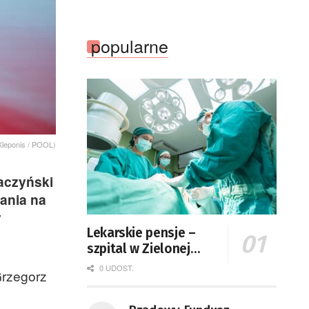
popularne
Kleponis / POOL)
aczyński
ania na
y
Lekarskie pensje –
szpital w Zielonej
Górze podaje dane
0 UDOST.
Grzegorz